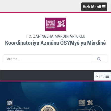
Hızlı Menü
T.C. ZANÎNGEHA MARDÎN ARTUKLU
Koordînatoriya Azmûna ÖSYMyê ya Mêrdînê
Menü