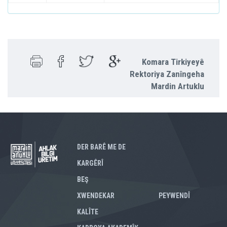
Komara Tirkiyeyê
Rektoriya Zanîngeha
Mardin Artuklu
DER BARÊ ME DE
KARGÊRÎ
BEŞ
XWENDEKAR
PEYWENDÎ
KALÎTE