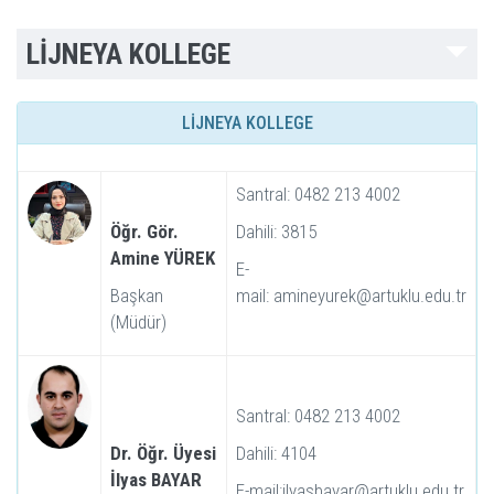
LİJNEYA KOLLEGE
LİJNEYA KOLLEGE
Santral: 0482 213 4002
Öğr. Gör.
Dahili: 3815
Amine YÜREK
E-
Başkan
mail: amineyurek@artuklu.edu.tr
(Müdür)
Santral: 0482 213 4002
Dr. Öğr. Üyesi
Dahili: 4104
İlyas BAYAR
E-mail:ilyasbayar@artuklu.edu.tr