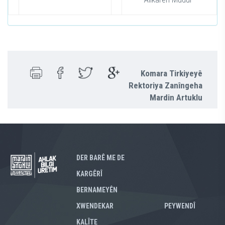
Komara Tirkiyeyê
Rektoriya Zanîngeha
Mardin Artuklu
DER BARÊ ME DE
KARGÊRÎ
BERNAMEYÊN
XWENDEKAR
PEYWENDÎ
KALÎTE