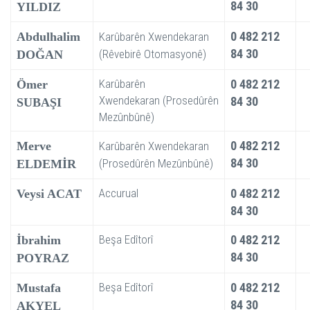
84 30
YILDIZ
0 482 212
Abdulhalim
Karûbarên Xwendekaran
84 30
(Rêvebirê Otomasyonê)
DOĞAN
Karûbarên
0 482 212
Ömer
Xwendekaran (Prosedûrên
84 30
SUBAŞI
Mezûnbûnê)
0 482 212
Merve
Karûbarên Xwendekaran
84 30
(Prosedûrên Mezûnbûnê)
ELDEMİR
Accurual
0 482 212
Veysi ACAT
84 30
Beşa Edîtorî
0 482 212
İbrahim
84 30
POYRAZ
Beşa Edîtorî
0 482 212
Mustafa
84 30
AKYEL