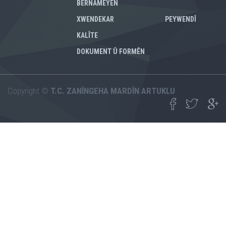
BERNAMEYÊN
XWENDEKAR
PEYWENDÎ
KALÎTE
DOKUMENT Û FORMÊN
Copyright ©
T.C. ZANÎNGEHA MARDÎN ARTUKLU