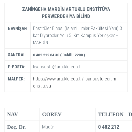
ZANÎNGEHA MARDÎN ARTUKLU ENSTÎTÛYA
PERWERDEHİYA BİLİND
Enstitüler Binası (İslami İlimler Fakültesi Yanı) 3.
NAVNÎŞAN
kat Diyarbakır Yolu 5. Km Kampüs Yerleşkesi-
MARDİN
SANTRAL:
0 482 212 84 30 ( Dahili: 2200 )
lisansustu@artuklu.edu.tr
E-POSTA:
https://www.artuklu.edu.tr/lisansustu-egitim-
MALPER:
enstitusu
NAV
GÖREV
TELEFON
D
Mudûr
0 482 212
Doç. Dr.