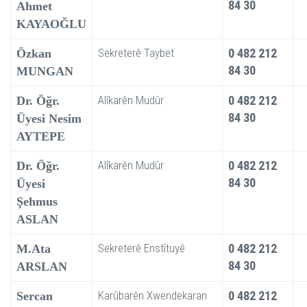
84 30
Ahmet
KAYAOĞLU
Sekreterê Taybet
0 482 212
Özkan
84 30
MUNGAN
Alîkarên Mudûr
0 482 212
Dr. Öğr.
84 30
Üyesi Nesim
AYTEPE
Alîkarên Mudûr
0 482 212
Dr. Öğr.
84 30
Üyesi
Şehmus
ASLAN
Sekreterê Enstîtuyê
0 482 212
M.Ata
84 30
ARSLAN
Karûbarên Xwendekaran
0 482 212
Sercan