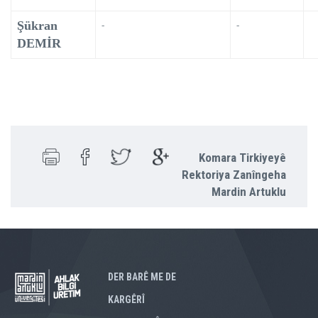
Şükran
-
-
DEMİR
Komara Tirkiyeyê
Rektoriya Zanîngeha
Mardin Artuklu
DER BARÊ ME DE
KARGÊRÎ