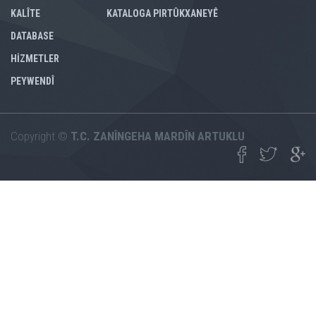
KALÎTE
KATALOGA PIRTÛKXANEYÊ
DATABASE
HİZMETLER
PEYWENDÎ
Copyright ©
T.C. ZANÎNGEHA MARDÎN ARTUKLU