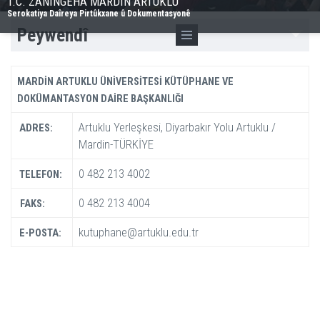
T.C. ZANÎNGEHA MARDÎN ARTUKLU
Serokatiya Daîreya Pirtûkxane û Dokumentasyonê
Peywendî
MARDİN ARTUKLU ÜNİVERSİTESİ KÜTÜPHANE VE
DOKÜMANTASYON DAİRE BAŞKANLIĞI
Artuklu Yerleşkesi, Diyarbakır Yolu Artuklu /
ADRES:
Mardin-TÜRKİYE
0 482 213 4002
TELEFON:
0 482 213 4004
FAKS:
kutuphane@artuklu.edu.tr
E-POSTA: