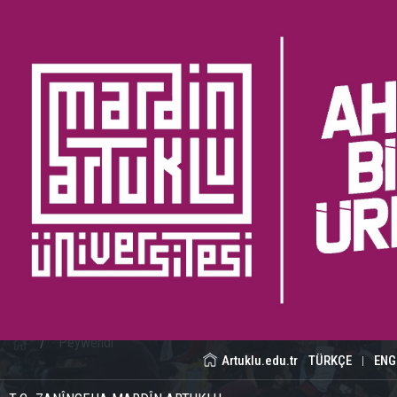
/
Peywendî
Artuklu.edu.tr
TÜRKÇE
ENG
|