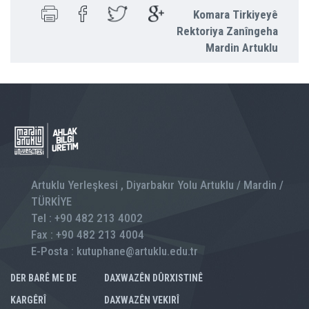
Komara Tirkiyeyê
Rektoriya Zanîngeha
Mardin Artuklu
Artuklu Yerleşkesi , Diyarbakır Yolu Artuklu / Mardin /
TÜRKİYE
Tel : +90 482 213 4002
Fax : +90 482 213 4004
E-Posta : kutuphane@artuklu.edu.tr
DER BARÊ ME DE
DAXWAZÊN DÛRXISTINÊ
KARGÊRÎ
DAXWAZÊN VEKIRÎ