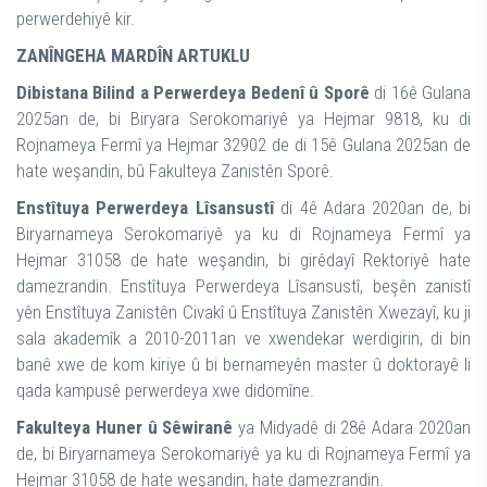
perwerdehiyê kir.
ZANÎNGEHA MARDÎN ARTUKLU
Dibistana Bilind a Perwerdeya Bedenî û Sporê
di 16ê Gulana
2025an de, bi Biryara Serokomariyê ya Hejmar 9818, ku di
Rojnameya Fermî ya Hejmar 32902 de di 15ê Gulana 2025an de
hate weşandin, bû Fakulteya Zanistên Sporê.
Enstîtuya Perwerdeya Lîsansustî
di 4ê Adara 2020an de, bi
Biryarnameya Serokomariyê ya ku di Rojnameya Fermî ya
Hejmar 31058 de hate weşandin, bi girêdayî Rektoriyê hate
damezrandin. Enstîtuya Perwerdeya Lîsansustî, beşên zanistî
yên Enstîtuya Zanistên Civakî û Enstîtuya Zanistên Xwezayî, ku ji
sala akademîk a 2010-2011an ve xwendekar werdigirin, di bin
banê xwe de kom kiriye û bi bernameyên master û doktorayê li
qada kampusê perwerdeya xwe didomîne.
Fakulteya Huner û Sêwiranê
ya Midyadê di 28ê Adara 2020an
de, bi Biryarnameya Serokomariyê ya ku di Rojnameya Fermî ya
Hejmar 31058 de hate weşandin, hate damezrandin.