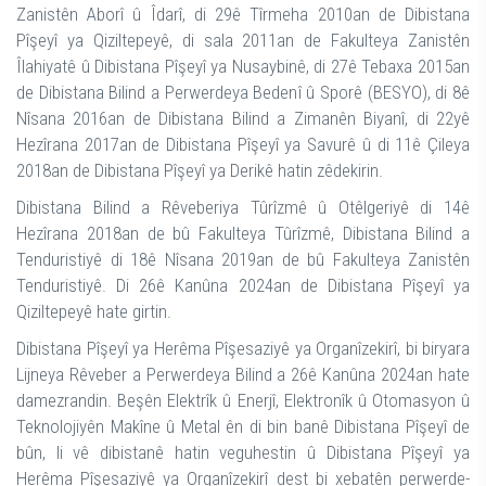
Zanistên Aborî û Îdarî, di 29ê Tîrmeha 2010an de Dibistana
Pîşeyî ya Qiziltepeyê, di sala 2011an de Fakulteya Zanistên
Îlahiyatê û Dibistana Pîşeyî ya Nusaybinê, di 27ê Tebaxa 2015an
de Dibistana Bilind a Perwerdeya Bedenî û Sporê (BESYO), di 8ê
Nîsana 2016an de Dibistana Bilind a Zimanên Biyanî, di 22yê
Hezîrana 2017an de Dibistana Pîşeyî ya Savurê û di 11ê Çileya
2018an de Dibistana Pîşeyî ya Derikê hatin zêdekirin.
Dibistana Bilind a Rêveberiya Tûrîzmê û Otêlgeriyê di 14ê
Hezîrana 2018an de bû Fakulteya Tûrîzmê, Dibistana Bilind a
Tenduristiyê di 18ê Nîsana 2019an de bû Fakulteya Zanistên
Tenduristiyê. Di 26ê Kanûna 2024an de Dibistana Pîşeyî ya
Qiziltepeyê hate girtin.
Dibistana Pîşeyî ya Herêma Pîşesaziyê ya Organîzekirî, bi biryara
Lijneya Rêveber a Perwerdeya Bilind a 26ê Kanûna 2024an hate
damezrandin. Beşên Elektrîk û Enerjî, Elektronîk û Otomasyon û
Teknolojiyên Makîne û Metal ên di bin banê Dibistana Pîşeyî de
bûn, li vê dibistanê hatin veguhestin û Dibistana Pîşeyî ya
Herêma Pîşesaziyê ya Organîzekirî dest bi xebatên perwerde-