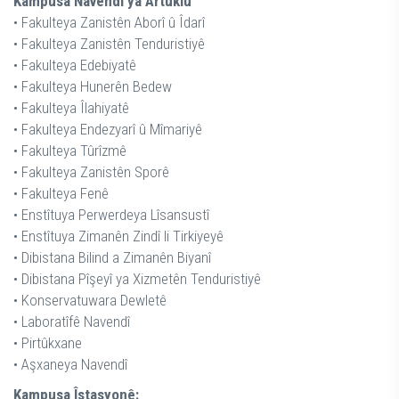
Kampusa Navendî ya Artuklu
• Fakulteya Zanistên Aborî û Îdarî
• Fakulteya Zanistên Tenduristiyê
• Fakulteya Edebiyatê
• Fakulteya Hunerên Bedew
• Fakulteya Îlahiyatê
• Fakulteya Endezyarî û Mîmariyê
• Fakulteya Tûrîzmê
• Fakulteya Zanistên Sporê
• Fakulteya Fenê
• Enstîtuya Perwerdeya Lîsansustî
• Enstîtuya Zimanên Zindî li Tirkiyeyê
• Dibistana Bilind a Zimanên Biyanî
• Dibistana Pîşeyî ya Xizmetên Tenduristiyê
• Konservatuwara Dewletê
• Laboratîfê Navendî
• Pirtûkxane
• Aşxaneya Navendî
Kampusa Îstasyonê: