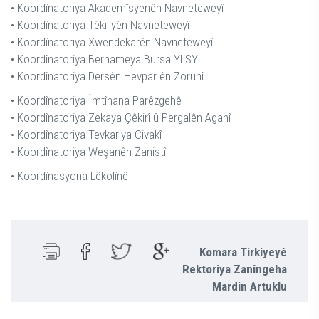
• Koordînatoriya Akademîsyenên Navneteweyî
• Koordînatoriya Têkiliyên Navneteweyî
• Koordînatoriya Xwendekarên Navneteweyî
• Koordînatoriya Bernameya Bursa YLSY
• Koordînatoriya Dersên Hevpar ên Zorunî
• Koordînatoriya Îmtîhana Parêzgehê
• Koordînatoriya Zekaya Çêkirî û Pergalên Agahî
• Koordînatoriya Tevkariya Civakî
• Koordînatoriya Weşanên Zanistî
• Koordînasyona Lêkolînê
Komara Tirkiyeyê
Rektoriya Zanîngeha
Mardin Artuklu