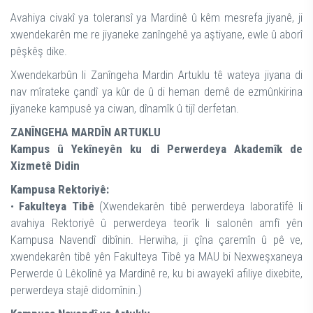
Avahiya civakî ya toleransî ya Mardinê û kêm mesrefa jiyanê, ji
xwendekarên me re jiyaneke zanîngehê ya aştiyane, ewle û aborî
pêşkêş dike.
Xwendekarbûn li Zanîngeha Mardin Artuklu tê wateya jiyana di
nav mîrateke çandî ya kûr de û di heman demê de ezmûnkirina
jiyaneke kampusê ya ciwan, dînamîk û tijî derfetan.
ZANÎNGEHA MARDÎN ARTUKLU
Kampus û Yekîneyên ku di Perwerdeya Akademîk de
Xizmetê Didin
Kampusa Rektoriyê:
•
Fakulteya Tibê
(Xwendekarên tibê perwerdeya laboratîfê li
avahiya Rektoriyê û perwerdeya teorîk li salonên amfî yên
Kampusa Navendî dibînin. Herwiha, ji çîna çaremîn û pê ve,
xwendekarên tibê yên Fakulteya Tibê ya MAU bi Nexweşxaneya
Perwerde û Lêkolînê ya Mardinê re, ku bi awayekî afiliye dixebite,
perwerdeya stajê didomînin.)