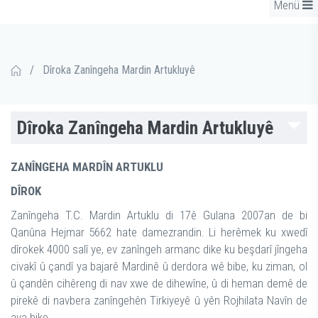
Menü
/
Dîroka Zanîngeha Mardin Artukluyê
Dîroka Zanîngeha Mardin Artukluyê
ZANÎNGEHA MARDÎN ARTUKLU
DÎROK
Zanîngeha T.C. Mardin Artuklu di 17ê Gulana 2007an de bi
Qanûna Hejmar 5662 hate damezrandin. Li herêmek ku xwedî
dîrokek 4000 salî ye, ev zanîngeh armanc dike ku beşdarî jîngeha
civakî û çandî ya bajarê Mardinê û derdora wê bibe, ku ziman, ol
û çandên cihêreng di nav xwe de dihewîne, û di heman demê de
pirekê di navbera zanîngehên Tirkiyeyê û yên Rojhilata Navîn de
ava bike.