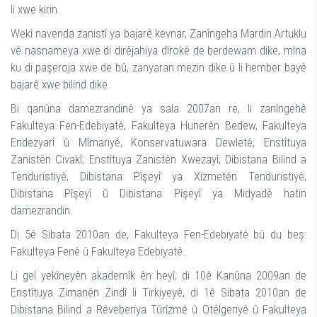
li xwe kirin.
Wekî navenda zanistî ya bajarê kevnar, Zanîngeha Mardin Artuklu
vê nasnameya xwe di dirêjahiya dîrokê de berdewam dike, mîna
ku di paşeroja xwe de bû, zanyaran mezin dike û li hember bayê
bajarê xwe bilind dike.
Bi qanûna damezrandinê ya sala 2007an re, li zanîngehê
Fakulteya Fen-Edebiyatê, Fakulteya Hunerên Bedew, Fakulteya
Endezyarî û Mîmariyê, Konservatuwara Dewletê, Enstîtuya
Zanistên Civakî, Enstîtuya Zanistên Xwezayî, Dibistana Bilind a
Tenduristiyê, Dibistana Pîşeyî ya Xizmetên Tenduristiyê,
Dibistana Pîşeyî û Dibistana Pîşeyî ya Midyadê hatin
damezrandin.
Di 5ê Sibata 2010an de, Fakulteya Fen-Edebiyatê bû du beş:
Fakulteya Fenê û Fakulteya Edebiyatê.
Li gel yekîneyên akademîk ên heyî; di 10ê Kanûna 2009an de
Enstîtuya Zimanên Zindî li Tirkiyeyê, di 1ê Sibata 2010an de
Dibistana Bilind a Rêveberiya Tûrîzmê û Otêlgeriyê û Fakulteya