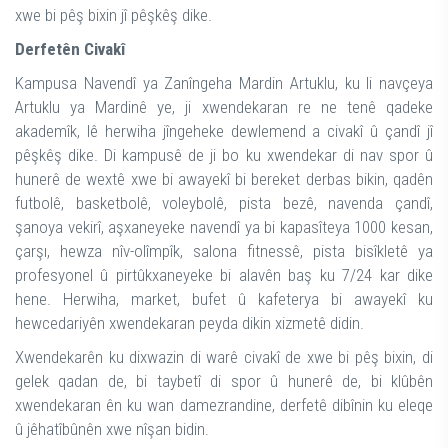
xwe bi pêş bixin jî pêşkêş dike.
Derfetên Civakî
Kampusa Navendî ya Zanîngeha Mardin Artuklu, ku li navçeya
Artuklu ya Mardinê ye, ji xwendekaran re ne tenê qadeke
akademîk, lê herwiha jîngeheke dewlemend a civakî û çandî jî
pêşkêş dike. Di kampusê de ji bo ku xwendekar di nav spor û
hunerê de wextê xwe bi awayekî bi bereket derbas bikin, qadên
futbolê, basketbolê, voleybolê, pista bezê, navenda çandî,
şanoya vekirî, aşxaneyeke navendî ya bi kapasîteya 1000 kesan,
çarşı, hewza nîv-olîmpîk, salona fitnessê, pista bisîkletê ya
profesyonel û pirtûkxaneyeke bi alavên baş ku 7/24 kar dike
hene. Herwiha, market, bufet û kafeterya bi awayekî ku
hewcedariyên xwendekaran peyda dikin xizmetê didin.
Xwendekarên ku dixwazin di warê civakî de xwe bi pêş bixin, di
gelek qadan de, bi taybetî di spor û hunerê de, bi klûbên
xwendekaran ên ku wan damezrandine, derfetê dibînin ku eleqe
û jêhatîbûnên xwe nîşan bidin.