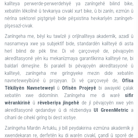
kalîteya perwerde-perwerdehiyê ya zanîngehê bilind bike,
xebatên lêkolînê û tevkariya civakî xurt bike, û bi zanîn, ezmûn û
nêrîna sektorel piştgiriyê bide pêşxistina hevkarîyên zanîngeh-
pîşesazî-civak.
Zanîngeha me, bêyî ku tawîzê ji orîjînalîteya akademîk, azadî û
nasnameya xwe ya subjektîf bide, standardên kalîteyê di asta
herî bilind de pêk tîne. Di vê çarçoveyê de, pêvajoyên
akredîtasyonê yên ku mekanîzmaya garantîkirina kalîteyê ne, bi
baldarî dimeşîne. Bi paralelî bi pêvajoyên akredîtasyonê û
kalîteyê, zanîngeha me girîngiyeke mezin dide xebatên
navneteweyîbûnê û projeyan. Di vê çarçoveyê de,
Ofîsa
Têkiliyên Navneteweyî
û
Ofîsên Projeyê
bi awayekî çalak
xebatên xwe didomînin. Zanîngeha me di warê
sifir
wêrankirinê
û
rêveberiya jîngehê
de jî pêvajoyên xwe yên
akredîtasyonê qedandiye û di rêzbendiya
UI GreenMetric
a
cîhanî de cihekî girîng bi dest xistiye.
Zanîngeha Mardin Artuklu, ji bilî peydakirina ezmûna akademîk ji
xwendekaran re, derfetên ku di warên civakî, çandî û sporê de