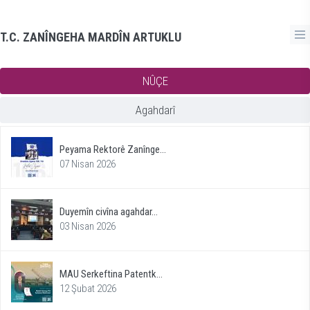
T.C. ZANÎNGEHA MARDÎN ARTUKLU
NÛÇE
Agahdarî
Peyama Rektorê Zanînge...
07 Nisan 2026
Duyemîn civîna agahdar...
03 Nisan 2026
MAU Serkeftina Patentk...
12 Şubat 2026