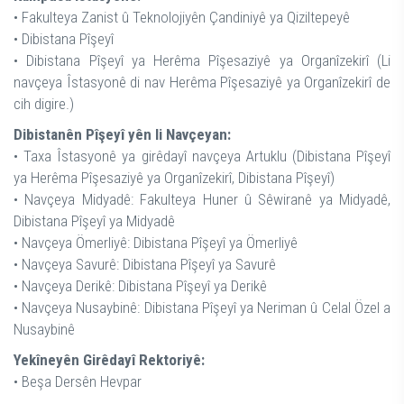
• Fakulteya Zanist û Teknolojiyên Çandiniyê ya Qiziltepeyê
• Dibistana Pîşeyî
• Dibistana Pîşeyî ya Herêma Pîşesaziyê ya Organîzekirî (Li
navçeya Îstasyonê di nav Herêma Pîşesaziyê ya Organîzekirî de
cih digire.)
Dibistanên Pîşeyî yên li Navçeyan:
• Taxa Îstasyonê ya girêdayî navçeya Artuklu (Dibistana Pîşeyî
ya Herêma Pîşesaziyê ya Organîzekirî, Dibistana Pîşeyî)
• Navçeya Midyadê: Fakulteya Huner û Sêwiranê ya Midyadê,
Dibistana Pîşeyî ya Midyadê
• Navçeya Ömerliyê: Dibistana Pîşeyî ya Ömerliyê
• Navçeya Savurê: Dibistana Pîşeyî ya Savurê
• Navçeya Derikê: Dibistana Pîşeyî ya Derikê
• Navçeya Nusaybinê: Dibistana Pîşeyî ya Neriman û Celal Özel a
Nusaybinê
Yekîneyên Girêdayî Rektoriyê:
• Beşa Dersên Hevpar