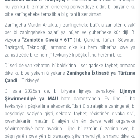
nû yên ku bi zimanên cihêreng perwerdeyê didin, bi biryar e ku
bibe zanîngeheke tematîk a bi giranî li ser ziman.
Zanîngeha Mardin Artuklu, ji zanîngeheke butîk a zanistên civakî
ber bi zanîngeheke bajarî ya nûjen ve guherîneke kûr dijî. Bi
vîzyona
“Zanistên Civakî + 6T”
(Tib, Çandinî, Tûrîzm, Sêwiran,
Bazirganî, Teknolojî), armanc dike ku hem hilberîna xwe ya
zanistî zêde bike hem jî tevkariyê li pêşkeftina herêmî bike.
Di serî de van xebatan, bi balêkirina li ser qadeke taybet, armanc
dike ku bibe yekem û yekane
Zanîngeha Îxtisasê ya Tûrîzma
Çandî
li Tirkiyeyê.
Di sala 2025an de, bi biryara lijneya senatoyê,
Lijneya
Şêwirmendiyê ya MAU
hate damezrandin. Ev lijne, ji bo
tevkariyê li pêşkeftina akademîk, îdarî û stratejîk a zanîngehê, bi
beşdariya saziyên giştî, sektora taybet, rêxistinên civaka sivîl,
xwendekarên mezûn û aliyên din ên derve wekî organeke
şêwirmendiyê hate avakirin. Lijne, bi ezmûn û zanîna xwe, bi
pêşniyarên xwe yên bi xwezaya şêwirmendiyê, armanc dike ku