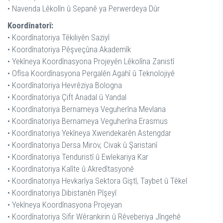
• Navenda Lêkolîn û Sepanê ya Perwerdeya Dûr
Koordînatorî:
• Koordînatoriya Têkiliyên Saziyî
• Koordînatoriya Pêşveçûna Akademîk
• Yekîneya Koordînasyona Projeyên Lêkolîna Zanistî
• Ofîsa Koordînasyona Pergalên Agahî û Teknolojiyê
• Koordînatoriya Hevrêziya Bologna
• Koordînatoriya Çift Anadal û Yandal
• Koordînatoriya Bernameya Veguherîna Mevlana
• Koordînatoriya Bernameya Veguherîna Erasmus
• Koordînatoriya Yekîneya Xwendekarên Astengdar
• Koordînatoriya Dersa Mirov, Civak û Şaristanî
• Koordînatoriya Tenduristî û Ewlekariya Kar
• Koordînatoriya Kalîte û Akredîtasyonê
• Koordînatoriya Hevkarîya Sektora Giştî, Taybet û Têkel
• Koordînatoriya Dibistanên Pîşeyî
• Yekîneya Koordînasyona Projeyan
• Koordînatoriya Sifir Wêrankirin û Rêveberiya Jîngehê