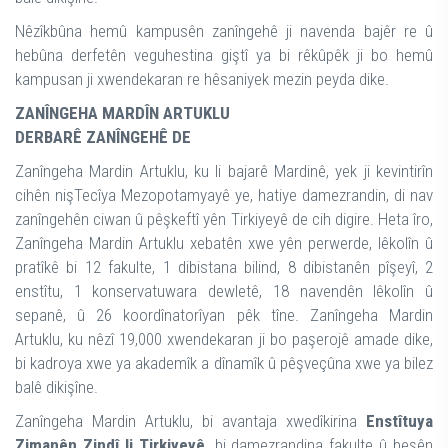
Nêzîkbûna hemû kampusên zanîngehê ji navenda bajêr re û
hebûna derfetên veguhestina giştî ya bi rêkûpêk ji bo hemû
kampusan ji xwendekaran re hêsaniyek mezin peyda dike.
ZANÎNGEHA MARDÎN ARTUKLU
DERBARÊ ZANÎNGEHÊ DE
Zanîngeha Mardin Artuklu, ku li bajarê Mardinê, yek ji kevintirîn
cihên nişTecîya Mezopotamyayê ye, hatiye damezrandin, di nav
zanîngehên ciwan û pêşkeftî yên Tirkiyeyê de cih digire. Heta îro,
Zanîngeha Mardin Artuklu xebatên xwe yên perwerde, lêkolîn û
pratîkê bi 12 fakulte, 1 dibistana bilind, 8 dibistanên pîşeyî, 2
enstîtu, 1 konservatuwara dewletê, 18 navendên lêkolîn û
sepanê, û 26 koordînatorîyan pêk tîne. Zanîngeha Mardin
Artuklu, ku nêzî 19,000 xwendekaran ji bo paşerojê amade dike,
bi kadroya xwe ya akademîk a dînamîk û pêşveçûna xwe ya bilez
balê dikişîne.
Zanîngeha Mardin Artuklu, bi avantaja xwedîkirina
Enstîtuya
Zimanên Zindî li Tirkiyeyê,
bi damezrandina fakulte û beşên