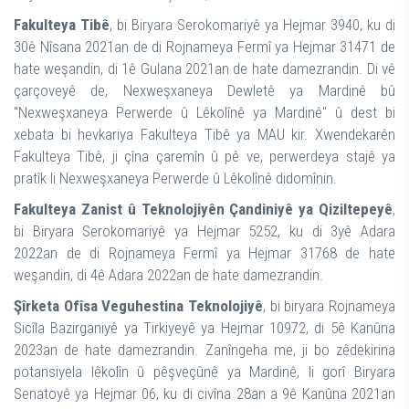
Fakulteya Tibê
, bi Biryara Serokomariyê ya Hejmar 3940, ku di
30ê Nîsana 2021an de di Rojnameya Fermî ya Hejmar 31471 de
hate weşandin, di 1ê Gulana 2021an de hate damezrandin. Di vê
çarçoveyê de, Nexweşxaneya Dewletê ya Mardinê bû
"Nexweşxaneya Perwerde û Lêkolînê ya Mardinê" û dest bi
xebata bi hevkariya Fakulteya Tibê ya MAU kir. Xwendekarên
Fakulteya Tibê, ji çîna çaremîn û pê ve, perwerdeya stajê ya
pratîk li Nexweşxaneya Perwerde û Lêkolînê didomînin.
Fakulteya Zanist û Teknolojiyên Çandiniyê ya Qiziltepeyê
,
bi Biryara Serokomariyê ya Hejmar 5252, ku di 3yê Adara
2022an de di Rojnameya Fermî ya Hejmar 31768 de hate
weşandin, di 4ê Adara 2022an de hate damezrandin.
Şîrketa Ofîsa Veguhestina Teknolojiyê
, bi biryara Rojnameya
Sicîla Bazirganiyê ya Tirkiyeyê ya Hejmar 10972, di 5ê Kanûna
2023an de hate damezrandin. Zanîngeha me, ji bo zêdekirina
potansiyela lêkolîn û pêşveçûnê ya Mardinê, li gorî Biryara
Senatoyê ya Hejmar 06, ku di civîna 28an a 9ê Kanûna 2021an