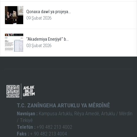
Qonaxa dawî ya projeya...
09 Şubat 2026
"Akademiya Enerjiyê" b...
03 Şubat 2026
T.C. ZANÎNGEHA ARTUKLU YA MÊRDÎNÊ
Navnîşan :
Kampusa Artuklu, Rêya Amedê, Artuklu / Mêrdîn
/ Tirkiyê
Telefûn :
+90 482 213 4002
Faks :
+ 90 482 213 4004