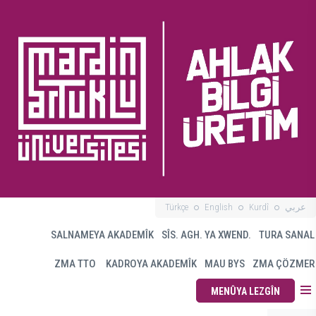
Türkçe
English
Kurdî
عربي
SALNAMEYA AKADEMÎK
SÎS. AGH. YA XWEND.
TURA SANAL
ZMA TTO
KADROYA AKADEMÎK
MAU BYS
ZMA ÇÖZMER
MENÛYA LEZGÎN