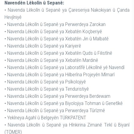
Navendên Lêkolîn û Sepanê:
• Navenda Lêkolîn û Sepanê ya Çareseriya Nakokiyan û Çanda
Hevjîniyê
• Navenda Lêkolîn û Sepanê ya Perwerdeya Zarokan
• Navenda Lêkolîn û Sepanê ya Xebatên Koçberiyê
• Navenda Lêkolîn û Sepanê ya Xebatên Jin û Malbatê
• Navenda Lêkolîn û Sepanê ya Kariyerê
• Navenda Lêkolîn û Sepanê ya Xebatên Quds û Filistînê
• Navenda Lêkolîn û Sepanê ya Xebatên Mardinê
• Navenda Lêkolîn û Sepanê ya Laboratîfê Lêkolînê yê Navendî
• Navenda Lêkolîn û Sepanê ya Hilberîna Projeyên Mîmarî
• Navenda Lêkolîn û Sepanê ya Psîkolojiyê
• Navenda Lêkolîn û Sepanê ya Tenduristiyê
• Navenda Lêkolîn û Sepanê ya Perwerdeya Berdewam
• Navenda Lêkolîn û Sepanê ya Biyolojiya Tohman û Genetîkê
• Navenda Lêkolîn û Sepanê ya Perwerdeya Tûrîzmê
• Yekîneya Agahî û Belgeyên TÜRKPATENT
• Navenda Lêkolîn û Sepanê ya Hînkirina Zimanê Tirkî û Biyanî
(TÖMER)