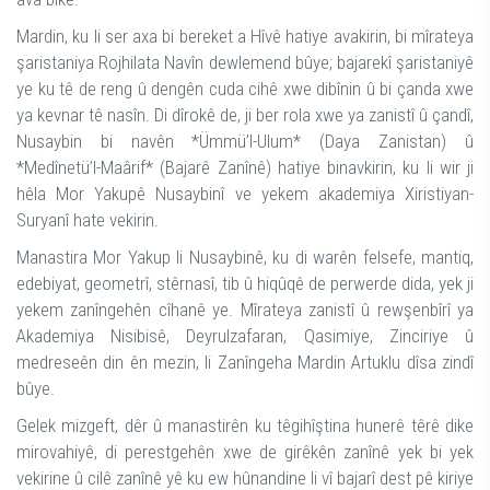
Mardin, ku li ser axa bi bereket a Hîvê hatiye avakirin, bi mîrateya
şaristaniya Rojhilata Navîn dewlemend bûye; bajarekî şaristaniyê
ye ku tê de reng û dengên cuda cihê xwe dibînin û bi çanda xwe
ya kevnar tê nasîn. Di dîrokê de, ji ber rola xwe ya zanistî û çandî,
Nusaybin bi navên *Ümmü’l-Ulum* (Daya Zanistan) û
*Medînetü’l-Maârif* (Bajarê Zanînê) hatiye binavkirin, ku li wir ji
hêla Mor Yakupê Nusaybinî ve yekem akademiya Xiristiyan-
Suryanî hate vekirin.
Manastira Mor Yakup li Nusaybinê, ku di warên felsefe, mantiq,
edebiyat, geometrî, stêrnasî, tib û hiqûqê de perwerde dida, yek ji
yekem zanîngehên cîhanê ye. Mîrateya zanistî û rewşenbîrî ya
Akademiya Nisibisê, Deyrulzafaran, Qasimiye, Zinciriye û
medreseên din ên mezin, li Zanîngeha Mardin Artuklu dîsa zindî
bûye.
Gelek mizgeft, dêr û manastirên ku têgihîştina hunerê têrê dike
mirovahiyê, di perestgehên xwe de girêkên zanînê yek bi yek
vekirine û cilê zanînê yê ku ew hûnandine li vî bajarî dest pê kiriye