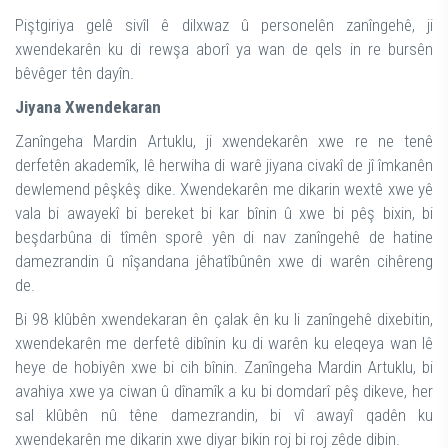
Piştgiriya gelê sivîl ê dilxwaz û personelên zanîngehê, ji
xwendekarên ku di rewşa aborî ya wan de qels in re bursên
bêvêger tên dayîn.
Jiyana Xwendekaran
Zanîngeha Mardin Artuklu, ji xwendekarên xwe re ne tenê
derfetên akademîk, lê herwiha di warê jiyana civakî de jî îmkanên
dewlemend pêşkêş dike. Xwendekarên me dikarin wextê xwe yê
vala bi awayekî bi bereket bi kar bînin û xwe bi pêş bixin, bi
beşdarbûna di tîmên sporê yên di nav zanîngehê de hatine
damezrandin û nîşandana jêhatîbûnên xwe di warên cihêreng
de.
Bi 98 klûbên xwendekaran ên çalak ên ku li zanîngehê dixebitin,
xwendekarên me derfetê dibînin ku di warên ku eleqeya wan lê
heye de hobiyên xwe bi cih bînin. Zanîngeha Mardin Artuklu, bi
avahiya xwe ya ciwan û dînamîk a ku bi domdarî pêş dikeve, her
sal klûbên nû têne damezrandin, bi vî awayî qadên ku
xwendekarên me dikarin xwe diyar bikin roj bi roj zêde dibin.