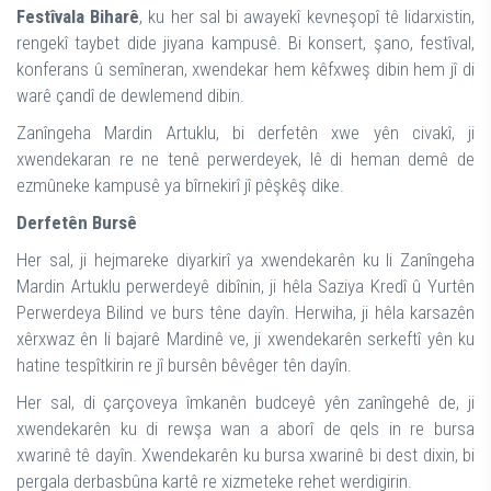
Festîvala Biharê
, ku her sal bi awayekî kevneşopî tê lidarxistin,
rengekî taybet dide jiyana kampusê. Bi konsert, şano, festîval,
konferans û semîneran, xwendekar hem kêfxweş dibin hem jî di
warê çandî de dewlemend dibin.
Zanîngeha Mardin Artuklu, bi derfetên xwe yên civakî, ji
xwendekaran re ne tenê perwerdeyek, lê di heman demê de
ezmûneke kampusê ya bîrnekirî jî pêşkêş dike.
Derfetên Bursê
Her sal, ji hejmareke diyarkirî ya xwendekarên ku li Zanîngeha
Mardin Artuklu perwerdeyê dibînin, ji hêla Saziya Kredî û Yurtên
Perwerdeya Bilind ve burs têne dayîn. Herwiha, ji hêla karsazên
xêrxwaz ên li bajarê Mardinê ve, ji xwendekarên serkeftî yên ku
hatine tespîtkirin re jî bursên bêvêger tên dayîn.
Her sal, di çarçoveya îmkanên budceyê yên zanîngehê de, ji
xwendekarên ku di rewşa wan a aborî de qels in re bursa
xwarinê tê dayîn. Xwendekarên ku bursa xwarinê bi dest dixin, bi
pergala derbasbûna kartê re xizmeteke rehet werdigirin.