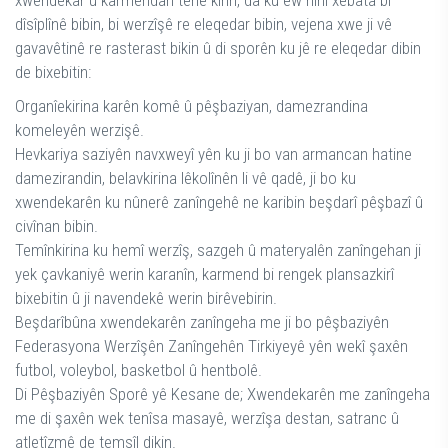
xwendekar û karmendan têne kirin, da ku ew hînî xebata bi
dîsîplînê bibin, bi werzîşê re eleqedar bibin, vejena xwe ji vê
gavavêtinê re rasterast bikin û di sporên ku jê re eleqedar dibin
de bixebitin:
Organîekirina karên komê û pêşbaziyan, damezrandina
komeleyên werzişê.
Hevkariya saziyên navxweyî yên ku ji bo van armancan hatine
damezirandin, belavkirina lêkolînên li vê qadê, ji bo ku
xwendekarên ku nûnerê zanîngehê ne karibin beşdarî pêşbazî û
civînan bibin.
Temînkirina ku hemî werzîş, sazgeh û materyalên zanîngehan ji
yek çavkaniyê werin karanîn, karmend bi rengek plansazkirî
bixebitin û ji navendekê werin birêvebirin.
Beşdarîbûna xwendekarên zanîngeha me ji bo pêşbaziyên
Federasyona Werzîşên Zanîngehên Tirkiyeyê yên wekî şaxên
futbol, voleybol, basketbol û hentbolê.
Di Pêşbaziyên Sporê yê Kesane de; Xwendekarên me zanîngeha
me di şaxên wek tenîsa masayê, werzîşa destan, satranc û
atletîzmê de temsîl dikin.