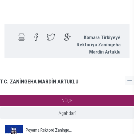
Komara Tirkiyeyê
Rektoriya Zanîngeha
Mardin Artuklu
T.C. ZANÎNGEHA MARDÎN ARTUKLU
NÛÇE
Agahdarî
Peyama Rektorê Zanînge...