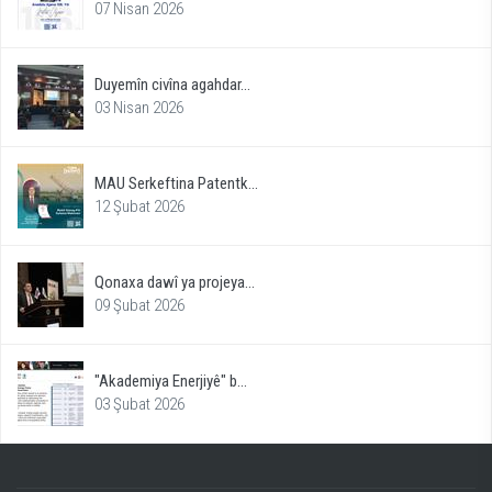
07 Nisan 2026
Duyemîn civîna agahdar...
03 Nisan 2026
MAU Serkeftina Patentk...
12 Şubat 2026
Qonaxa dawî ya projeya...
09 Şubat 2026
"Akademiya Enerjiyê" b...
03 Şubat 2026