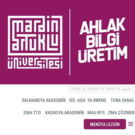
Türkçe
English
Kurdî
عربي
SALNAMEYA AKADEMÎK
SÎS. AGH. YA XWEND.
TURA SANAL
ZMA TTO
KADROYA AKADEMÎK
MAU BYS
ZMA ÇÖZMER
MENÛYA LEZGÎN