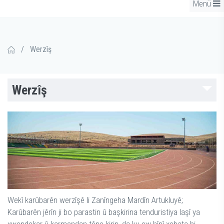
Menü
/
Werzîş
Werzîş
Wekî karûbarên werzîşê li Zanîngeha Mardîn Artukluyê;
Karûbarên jêrîn ji bo parastin û başkirina tenduristiya laşî ya