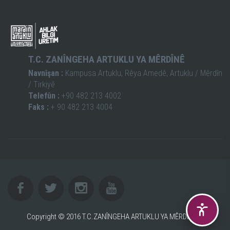
T.C. ZANÎNGEHA ARTUKLU YA MÊRDÎNÊ
Navnîşan :
Kampusa Artuklu, Rêya Amedê, Artuklu / Mêrdîn
/ Tirkiyê
Telefûn :
+90 482 213 4002
Faks :
+ 90 482 213 4004
Copyright © 2016 T.C.ZANÎNGEHA ARTUKLU YA MÊRDÎNÊ