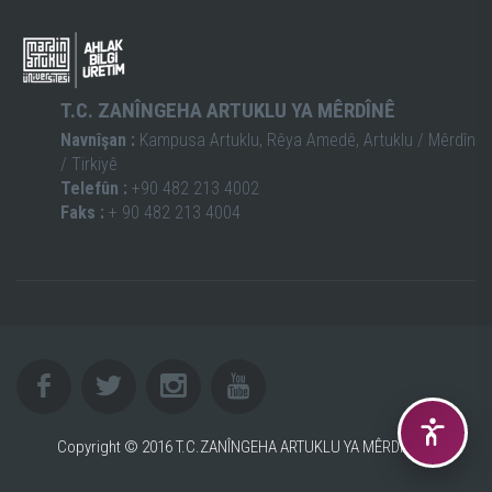
T.C. ZANÎNGEHA ARTUKLU YA MÊRDÎNÊ
Navnîşan :
Kampusa Artuklu, Rêya Amedê, Artuklu / Mêrdîn
/ Tirkiyê
Telefûn :
+90 482 213 4002
Faks :
+ 90 482 213 4004
Copyright © 2016 T.C.ZANÎNGEHA ARTUKLU YA MÊRDÎNÊ