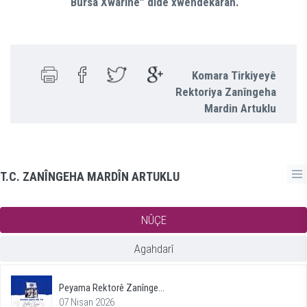
“Bûrsa Xwarinê” dide xwendekaran.
Komara Tirkiyeyê
Rektoriya Zanîngeha
Mardin Artuklu
T.C. ZANÎNGEHA MARDÎN ARTUKLU
NÛÇE
Agahdarî
Peyama Rektorê Zanînge...
07 Nisan 2026