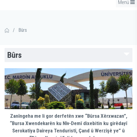
Menü
/
Bûrs
Bûrs
Zanîngeha me li gor derfetên xwe “Bûrsa Xêrxwazan”,
“Bursa Xwendekarên ku Nîv-Demî dixebitin ku girêdayî
Serokatîya Daîreya Tenduristî, Çand û Werzîşê ye” û