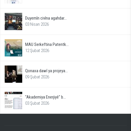
Duyemîn civîna agahdar...
03 Nisan 2026
MAU Serkeftina Patentk...
12 Şubat 2026
Qonaxa dawî ya projeya...
09 Şubat 2026
"Akademiya Enerjiyê" b...
03 Şubat 2026