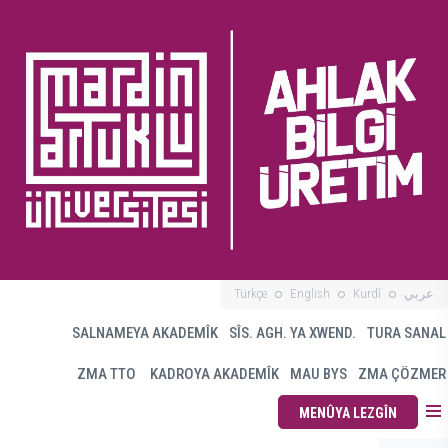
Türkçe
English
Kurdî
عربي
SALNAMEYA AKADEMÎK
SÎS. AGH. YA XWEND.
TURA SANAL
ZMA TTO
KADROYA AKADEMÎK
MAU BYS
ZMA ÇÖZMER
MENÛYA LEZGÎN