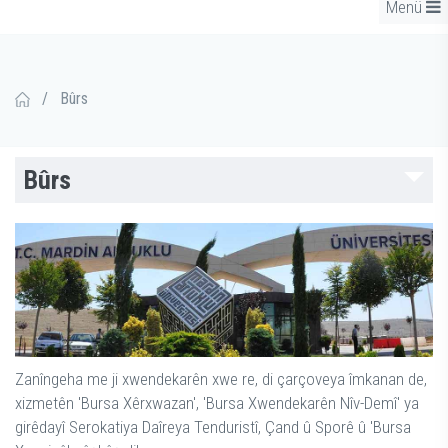
Menü
/
Bûrs
Bûrs
Zanîngeha me ji xwendekarên xwe re, di çarçoveya îmkanan de,
xizmetên 'Bursa Xêrxwazan', 'Bursa Xwendekarên Nîv-Demî' ya
girêdayî Serokatiya Daîreya Tenduristî, Çand û Sporê û 'Bursa