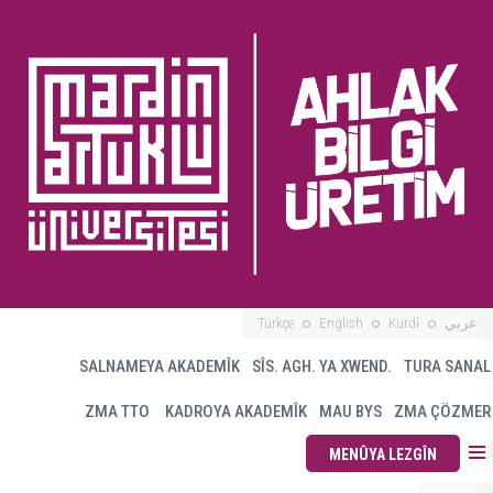
Türkçe
English
Kurdî
عربي
SALNAMEYA AKADEMÎK
SÎS. AGH. YA XWEND.
TURA SANAL
ZMA TTO
KADROYA AKADEMÎK
MAU BYS
ZMA ÇÖZMER
MENÛYA LEZGÎN