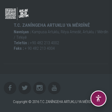
T.C. ZANÎNGEHA ARTUKLU YA MÊRDÎNÊ
Navnîşan :
Kampusa Artuklu, Rêya Amedê, Artuklu / Mêrdîn
/ Tirkiyê
Telefûn :
+90 482 213 4002
Faks :
+ 90 482 213 4004
Copyright © 2016 T.C.ZANÎNGEHA ARTUKLU YA MÊRDÎNÊ