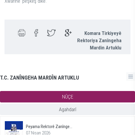
Xwarinê' pêşkêş dike.
Komara Tirkiyeyê
Rektoriya Zanîngeha
Mardin Artuklu
T.C. ZANÎNGEHA MARDÎN ARTUKLU
NÛÇE
Agahdarî
Peyama Rektorê Zanînge...
07 Nisan 2026