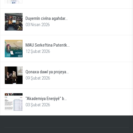
Duyemîn civîna agahdar...
03 Nisan 2026
MAU Serkeftina Patentk...
12 Şubat 2026
Qonaxa dawî ya projeya...
09 Şubat 2026
"Akademiya Enerjiyê" b...
03 Şubat 2026