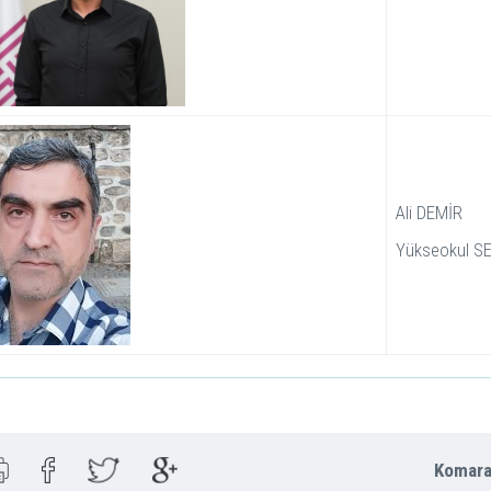
Ali DEMİR
Yükseokul S
Komara