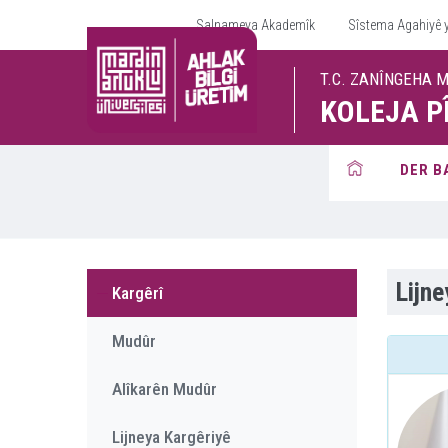
Salnameya Akademîk
Sîstema Agahiyê 
T.C. ZANÎNGEHA 
KOLEJA P
DER B
Lijne
Kargêrî
Mudûr
Alîkarên Mudûr
Lijneya Kargêriyê