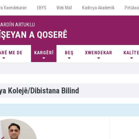
ya Xwendekaran
EBYS
Web Maîl
Kadroya Akademîk
Pirtûkxa
MARDÎN ARTUKLU
ÎŞEYAN A QOSERÊ
ARÊ ME DE
KARGÊRÎ
BEŞ
XWENDEKAR
KALÎT
ya Kolejê/Dibistana Bilind