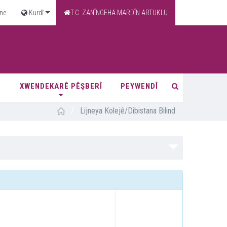
ne
Kurdî
T.C. ZANÎNGEHA MARDÎN ARTUKLU
E
XWENDEKARÊ PÊŞBERÎ
PEYWENDÎ
/
Lijneya Kolejê/Dibistana Bilind