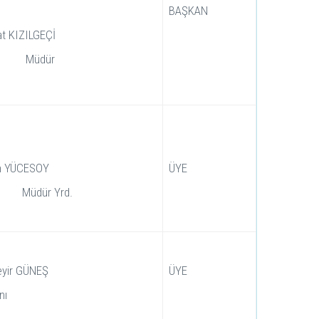
BAŞKAN
hat KIZILGEÇİ
Müdür
ih YÜCESOY
ÜYE
Müdür Yrd.
eyir GÜNEŞ
ÜYE
nı