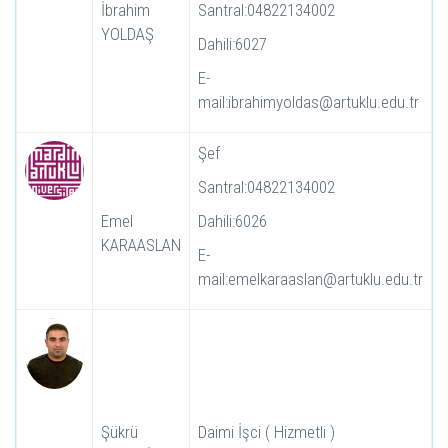
İbrahim
Santral:04822134002
YOLDAŞ
Dahili:6027
E-
mail:ibrahimyoldas@artuklu.edu.tr
Şef
Santral:04822134002
Emel
Dahili:6026
KARAASLAN
E-
mail:emelkaraaslan@artuklu.edu.tr
Şükrü
Daimi İşci ( Hizmetli )