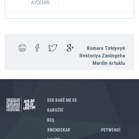
AYDEMİR
Komara Tirkiyeyê
Rektoriya Zanîngeha
Mardin Artuklu
DER BARÊ ME DE
KARGÊRÎ
BEŞ
XWENDEKAR
PEYWENDÎ