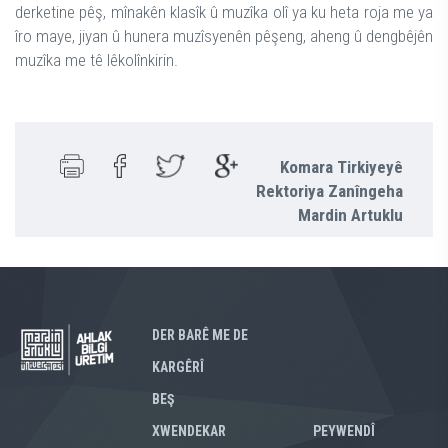
derketine pêş, mînakên klasîk û muzîka olî ya ku heta roja me ya
îro maye, jiyan û hunera muzîsyenên pêşeng, aheng û dengbêjên
muzîka me tê lêkolînkirin.
Komara Tirkiyeyê
Rektoriya Zanîngeha
Mardin Artuklu
DER BARÊ ME DE
KARGÊRÎ
BEŞ
XWENDEKAR
PEYWENDÎ