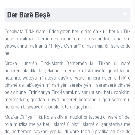
Der Barê Beşê
Edebiyata Tirkî-Îslamî: Edebiyatên herî girîng ên ku ji ber ku Tirk
bûne misilman, berhemên girîng ên ku nivîsandine, analîz û
şîrovekirina metnan û "Tirkiya Osmanî" di nav mijarên sereke de
ne.
Dîroka Hunerên Tirkî-Îslamî: Berhemên ku Tirkan di warê
hunerên plastîk de çêkirine ji dema ku Îslamiyetê qebûl kirine
heta îro, wateya mîrateya klasîk di warê hunera nûjen a Tirkî û
cîhanê de, abîdeyên mîmarî yên sereke yên li seranserê cîhanê
belav bûne. Erdnîgariya Tirkî-Îslamî, nivîsar (husn-i hat), ronîkirin,
mermerkirin, girêdan û hwd. hunerên xemilandî li gorî serdem û
herêman bi awayekî kronolojîk tên nîqaşkirin.
Muzîka Dînî ya Tirkî: Rola aktîv a muzîkê bi taybetî di warê olî de,
rola muzîka me ya berî Îslamê û piştî Îslamê di şaristaniya me
de, berhemên çavkanî yên ku di warê teorî û pratîka muzîkê de