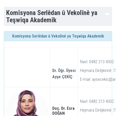
Komîsyona Serlêdan û Vekolînê ya
Teşwîqa Akademîk
Komîsyona Serlêdan û Vekolînê ya Teşwîqa Akademîk
Navî: 0482 213 4002
Hejmara Dirêjkirinê: 
Dr. Öğr. Üyesi
Ayşe ÇEKİÇ
E-mail: aysecekic@art
Navî: 0482 213 4002
Doç. Dr. Esra
Hejmara Dirêjkirinê: 
DOĞAN