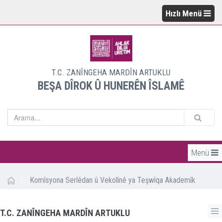
Hızlı Menü
T.C. ZANÎNGEHA MARDÎN ARTUKLU
BEŞA DÎROK Û HUNERÊN ÎSLAMÊ
Menü
/
Komîsyona Serlêdan û Vekolînê ya Teşwîqa Akademîk
T.C. ZANÎNGEHA MARDÎN ARTUKLU