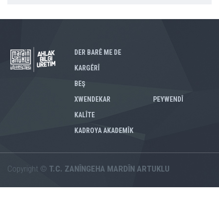
DER BARÊ ME DE
KARGÊRÎ
BEŞ
XWENDEKAR
PEYWENDÎ
KALÎTE
KADROYA AKADEMÎK
Copyright ©
T.C. ZANÎNGEHA MARDÎN ARTUKLU