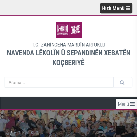
Hızlı Menü
T.C. ZANÎNGEHA MARDÎN ARTUKLU
NAVENDA LÊKOLÎN Û SEPANDINÊN XEBATÊN
KOÇBERIYÊ
Menü
/
Pirtûkên Kurt