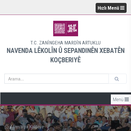
Hızlı Menü
T.C. ZANÎNGEHA MARDÎN ARTUKLU
NAVENDA LÊKOLÎN Û SEPANDINÊN XEBATÊN
KOÇBERIYÊ
Menü
/
Desteya Kaliteye