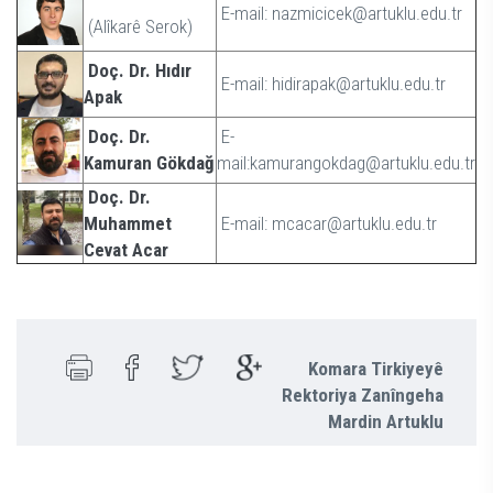
E-mail: nazmicicek@artuklu.edu.tr
(Alîkarê Serok)
Doç. Dr. Hıdır
E-mail: hidirapak@artuklu.edu.tr
Apak
Doç. Dr.
E-
Kamuran Gökdağ
mail:kamurangokdag@artuklu.edu.tr
Doç. Dr.
Muhammet
E-mail: mcacar@artuklu.edu.tr
Cevat Acar
Komara Tirkiyeyê
Rektoriya Zanîngeha
Mardin Artuklu