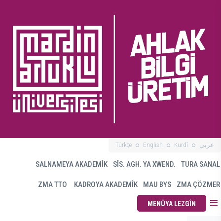
Türkçe
English
Kurdî
عربي
SALNAMEYA AKADEMÎK
SÎS. AGH. YA XWEND.
TURA SANAL
ZMA TTO
KADROYA AKADEMÎK
MAU BYS
ZMA ÇÖZMER
MENÛYA LEZGÎN