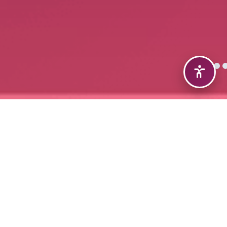
MAU NÛÇE
ÎHALE
ROJNIVÎSKA ZMAYÊ
KAFEYA ZANISTÊ
HEMÛ NÛÇE