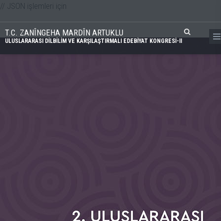
// JSON işlemleri için
T.C. ZANÎNGEHA MARDÎN ARTUKLU
ULUSLARARASI DİLBİLİM VE KARŞILAŞTIRMALI EDEBİYAT KONGRESİ-II