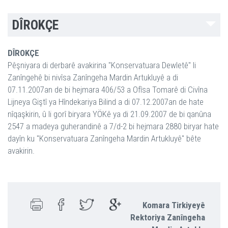
DÎROKÇE
DÎROKÇE
Pêşniyara di derbarê avakirina "Konservatuara Dewletê" li
Zanîngehê bi nivîsa Zanîngeha Mardin Artukluyê a di
07.11.2007an de bi hejmara 406/53 a Ofîsa Tomarê di Civîna
Lijneya Giştî ya Hîndekariya Bilind a di 07.12.2007an de hate
nîqaşkirin, û li gorî biryara YÖKê ya di 21.09.2007 de bi qanûna
2547 a madeya guherandinê a 7/d-2 bi hejmara 2880 biryar hate
dayîn ku "Konservatuara Zanîngeha Mardin Artukluyê" bête
avakirin.
Komara Tirkiyeyê
Rektoriya Zanîngeha