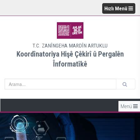
Hızlı Menü
T.C. ZANÎNGEHA MARDÎN ARTUKLU
Koordînatoriya Hişê Çêkirî û Pergalên
Înformatîkê
Menü