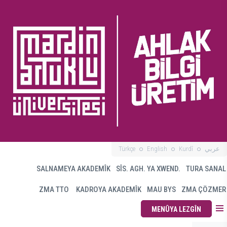
Türkçe
English
Kurdî
عربي
SALNAMEYA AKADEMÎK
SÎS. AGH. YA XWEND.
TURA SANAL
ZMA TTO
KADROYA AKADEMÎK
MAU BYS
ZMA ÇÖZMER
MENÛYA LEZGÎN