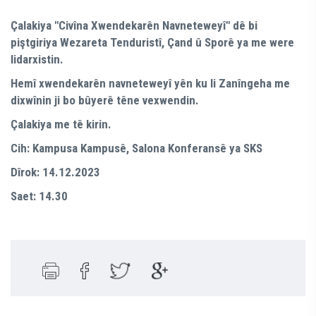
Çalakiya "Civîna Xwendekarên Navneteweyî" dê bi
piştgiriya Wezareta Tenduristî, Çand û Sporê ya me were
lidarxistin.
Hemî xwendekarên navneteweyî yên ku li Zanîngeha me
dixwînin ji bo bûyerê têne vexwendin.
Çalakiya me tê kirin.
Cih: Kampusa Kampusê, Salona Konferansê ya SKS
Dîrok: 14.12.2023
Saet: 14.30