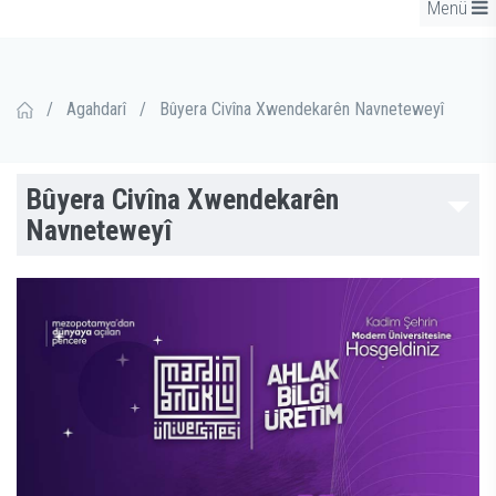
Menü
/
Agahdarî
/
Bûyera Civîna Xwendekarên Navneteweyî
Bûyera Civîna Xwendekarên
Navneteweyî