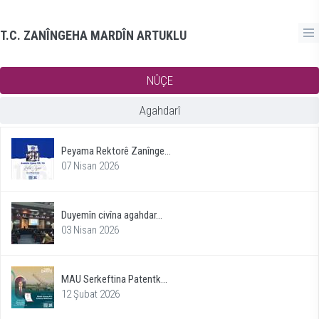
T.C. ZANÎNGEHA MARDÎN ARTUKLU
NÛÇE
Agahdarî
Peyama Rektorê Zanînge...
07 Nisan 2026
Duyemîn civîna agahdar...
03 Nisan 2026
MAU Serkeftina Patentk...
12 Şubat 2026