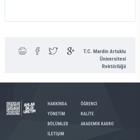
T.C. Mardin Artuklu
Üniversitesi
Rektörlüğü
HAKKINDA
ÖĞRENCİ
YÖNETİM
KALİTE
BÖLÜMLER
AKADEMİK KADRO
İLETİŞİM