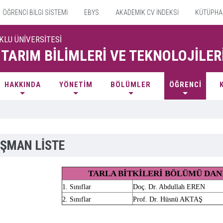
ÖĞRENCİ BİLGİ SİSTEMİ
EBYS
AKADEMİK CV İNDEKSİ
KÜTÜPHA
KLU ÜNİVERSİTESİ
 TARIM BİLİMLERİ VE TEKNOLOJİLER
HAKKINDA
YÖNETİM
BÖLÜMLER
ÖĞRENCİ
ŞMAN LİSTE
TARLA BİTKİLERİ BÖLÜMÜ DAN
1. Sınıflar
Doç. Dr. Abdullah EREN
2. Sınıflar
Prof. Dr. Hüsnü AKTAŞ