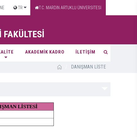
NE
TR
T.C. MARDİN ARTUKLU ÜNİVERSİTESİ
İ FAKÜLTESİ
KALİTE
AKADEMİK KADRO
İLETİŞİM
/
DANIŞMAN LİSTE
IŞMAN LİSTESİ