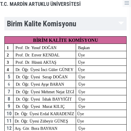
T.C. MARDİN ARTUKLU ÜNİVERSİTESİ
Birim Kalite Komisyonu
BİRİM KALİTE KOMİSYONU
1
Prof. Dr. Yusuf DOĞAN
Başkan
2
Prof. Dr. Enver KENDAL
Üye
3
Prof. Dr. Hüsnü AKTAŞ
Üye
4
Dr. Öğr. Üyesi İnci Güler GÜNEY
Üye
5
Dr. Öğr. Üyesi Serap DOĞAN
Üye
6
Dr. Öğr. Üyesi Ayşe BARAN
Üye
7
Dr. Öğr. Üyesi Mehmet Nejat İZGİ
Üye
8
Dr. Öğr. Üyesi İshak BAYYİĞİT
Üye
9
Dr. Öğr. Üyesi Murat KILIÇ
Üye
10
Dr. Öğr. Üyesi Erdal KARADENİZ
Üye
11
Dr. Öğr. Üyesi Zübeyir GÜNEŞ
Üye
12
Arş. Gör. Bora BAYHAN
Üye