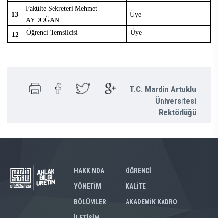
Fakülte Sekreteri Mehmet
13
Üye
AYDOĞAN
Öğrenci Temsilcisi
Üye
12
T.C. Mardin Artuklu
Üniversitesi
Rektörlüğü
HAKKINDA
ÖĞRENCİ
YÖNETİM
KALİTE
BÖLÜMLER
AKADEMİK KADRO
İLETİŞİM