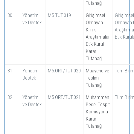
Tutanağı
30
Yönetim
M5.TUT.019
Girişimsel
Girişimsel
ve Destek
Olmayan
Olmayan K
Klinik
Araştırma
Araştırmalar
Etik Kurul
Etik Kurul
Karar
Tutanağı
31
Yönetim
M5.ORT/TUT.020
Muayene ve
Tüm Birim
Destek
Teslim
Tutanağı
32
Yönetim
M5.ORT/TUT.021
Muhammen
Tüm Birim
ve Destek
Bedel Tespit
Komisyonu
Karar
Tutanağı