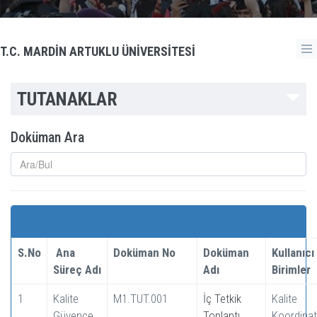
T.C. MARDİN ARTUKLU ÜNİVERSİTESİ
TUTANAKLAR
Doküman Ara
S.No
Ana
Doküman No
Doküman
Kullanıcı
Süreç Adı
Adı
Birimler
1
Kalite
M1.TUT.001
İç Tetkik
Kalite
Güvence
Toplantı
Koordinat