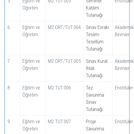
5
Eğitim ve
M2.TUT.003
Seminer
Enstitüler
Öğretim
Katılım
Tutanağı
6
Eğitim ve
M2.ORT/TUT.004
Sınav Evrakı
Akademik
Öğretim
Teslim-
Birimler
Tesellüm
Tutanağı
7
Eğitim ve
M2.ORT/TUT.005
Sınav Kural
Akademik
Öğretim
İhlali
Birimler
Tutanağı
8
Eğitim ve
M2.TUT.006
Tez
Enstitüler
Öğretim
Savunma
Sınav
Tutanağı
9
Eğitim ve
M2.TUT.007
Proje
Enstitüler
Öğretim
Savunma