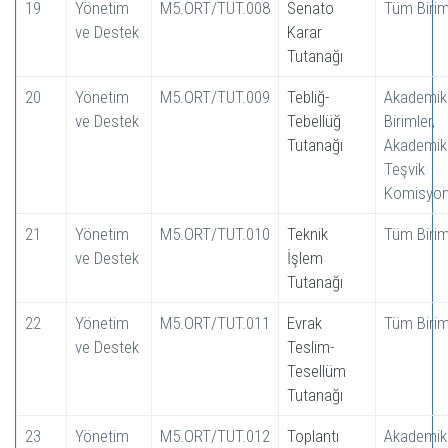
19
Yönetim
M5.ORT/TUT.008
Senato
Tüm Birim
ve Destek
Karar
Tutanağı
20
Yönetim
M5.ORT/TUT.009
Tebliğ-
Akademik
ve Destek
Tebellüğ
Birimler,
Tutanağı
Akademik
Teşvik
Komisyo
21
Yönetim
M5.ORT/TUT.010
Teknik
Tüm Birim
ve Destek
İşlem
Tutanağı
22
Yönetim
M5.ORT/TUT.011
Evrak
Tüm Birim
ve Destek
Teslim-
Tesellüm
Tutanağı
23
Yönetim
M5.ORT/TUT.012
Toplantı
Akademik