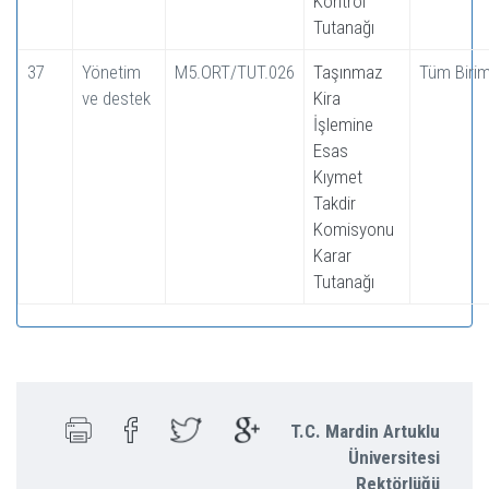
Kontrol
Tutanağı
37
Yönetim
M5.ORT/TUT.026
Taşınmaz
Tüm Birim
ve destek
Kira
İşlemine
Esas
Kıymet
Takdir
Komisyonu
Karar
Tutanağı
T.C. Mardin Artuklu
Üniversitesi
Rektörlüğü