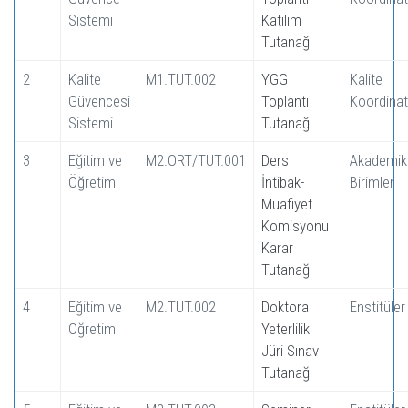
Sistemi
Katılım
Tutanağı
2
Kalite
M1.TUT.002
YGG
Kalite
Güvencesi
Toplantı
Koordinat
Sistemi
Tutanağı
3
Eğitim ve
M2.ORT/TUT.001
Ders
Akademik
Öğretim
İntibak-
Birimler
Muafiyet
Komisyonu
Karar
Tutanağı
4
Eğitim ve
M2.TUT.002
Doktora
Enstitüler
Öğretim
Yeterlilik
Jüri Sınav
Tutanağı