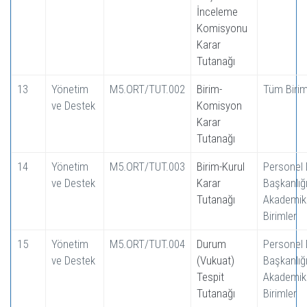
İnceleme
Komisyonu
Karar
Tutanağı
13
Yönetim
M5.ORT/TUT.002
Birim-
Tüm Birim
ve Destek
Komisyon
Karar
Tutanağı
14
Yönetim
M5.ORT/TUT.003
Birim-Kurul
Personel 
ve Destek
Karar
Başkanlığı
Tutanağı
Akademik
Birimler
15
Yönetim
M5.ORT/TUT.004
Durum
Personel 
ve Destek
(Vukuat)
Başkanlığı
Tespit
Akademik
Tutanağı
Birimler