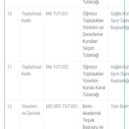
Tutanağı
10
Toplumsal
M4.TUT.001
Öğrenci
Sağlık Kül
Katkı
Toplulukları
Spor Dair
Yönetim ve
Başkanlığ
Denetleme
Kurulları
Seçim
Tutanağı
11
Toplumsal
M4.TUT.002
Öğrenci
Sağlık Kül
Katkı
Toplulukları
Spor Dair
Yönetim
Başkanlığ
Kurulu Karar
Tutanağı
12
Yönetim
M5.ORT/TUT.001
Birim
Tüm Birim
ve Destek
Akademik
Teşvik
Başvuru ve