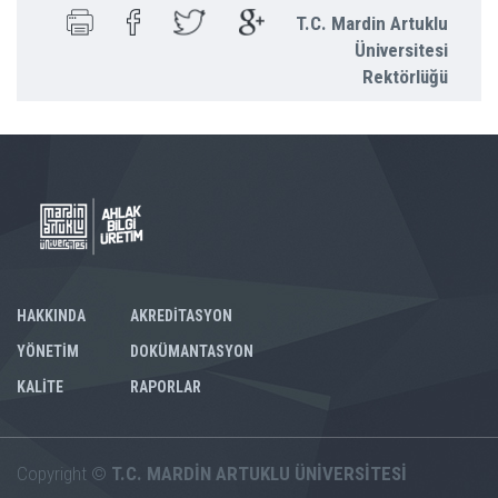
T.C. Mardin Artuklu
Üniversitesi
Rektörlüğü
HAKKINDA
AKREDİTASYON
YÖNETİM
DOKÜMANTASYON
KALİTE
RAPORLAR
Copyright ©
T.C. MARDİN ARTUKLU ÜNİVERSİTESİ