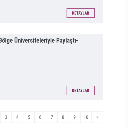
DETAYLAR
lge Üniversiteleriyle Paylaştı-
DETAYLAR
3
4
5
6
7
8
9
10
>