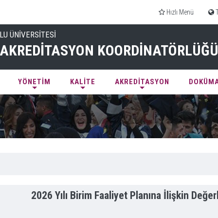
Hızlı Menü
LU ÜNİVERSİTESİ
E AKREDİTASYON KOORDİNATÖRLÜĞ
YÖNETİM
KALİTE
AKREDİTASYON
DOKÜM
2026 Yılı Birim Faaliyet Planına İlişkin Değe