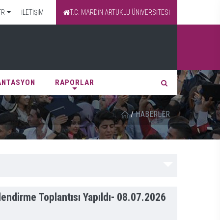
TR
İLETİŞİM
T.C. MARDİN ARTUKLU ÜNİVERSİTESİ
Ü
ANTASYON
RAPORLAR
/
HABERLER
rlendirme Toplantısı Yapıldı-
08.07.2026