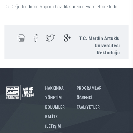
Öz Değerlendirme Raporu hazırlık süreci devam etmektedir.
T.C. Mardin Artuklu
Üniversitesi
Rektörlüğü
HAKKINDA
PROGRAMLAR
YÖNETİM
ÖĞRENCİ
BÖLÜMLER
FAALİYETLER
KALİTE
İLETİŞİM