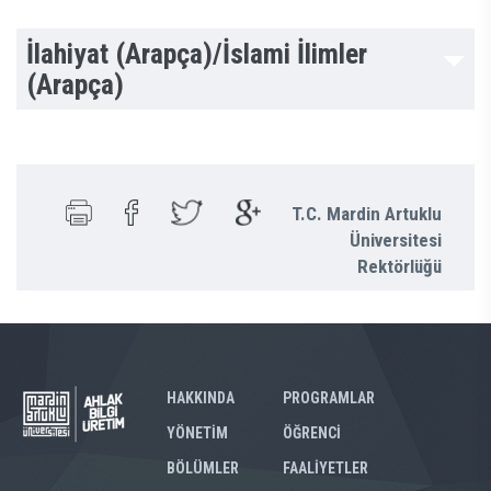
İlahiyat (Arapça)/İslami İlimler
(Arapça)
T.C. Mardin Artuklu
Üniversitesi
Rektörlüğü
HAKKINDA
PROGRAMLAR
YÖNETİM
ÖĞRENCİ
BÖLÜMLER
FAALİYETLER