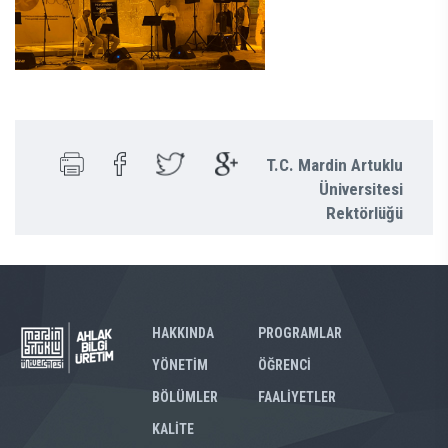
T.C. Mardin Artuklu
Üniversitesi
Rektörlüğü
HAKKINDA
PROGRAMLAR
YÖNETİM
ÖĞRENCİ
BÖLÜMLER
FAALİYETLER
KALİTE