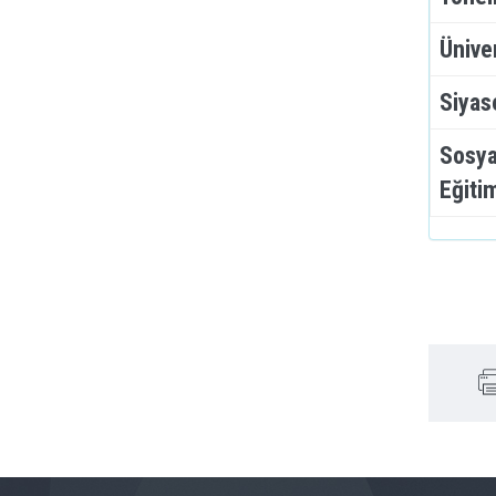
Ünive
Siyas
Sosya
Eğiti