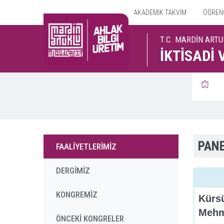
AKADEMİK TAKVİM
ÖĞRENCİ
T.C. MARDİN ARTU
İKTİSADİ 
PAN
FAALİYETLERİMİZ
DERGİMİZ
KONGREMİZ
Kürs
Mehm
ÖNCEKİ KONGRELER