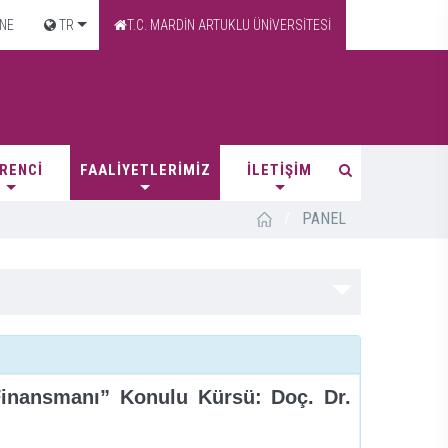
NE
TR
T.C. MARDİN ARTUKLU ÜNİVERSİTESİ
RENCİ
FAALİYETLERİMİZ
İLETİŞİM
/
PANEL
Finansmanı” Konulu Kürsü: Doç. Dr.