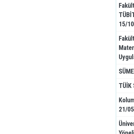
Fakül
TÜBİT
15/10
Fakül
Matem
Uygul
SÜMER
TÜİK 
Kolum
21/05
Ünive
Yönel