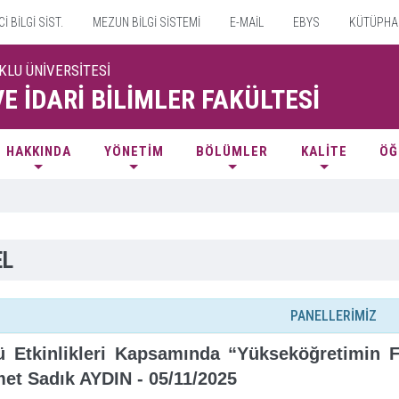
 BİLGİ SİST.
MEZUN BİLGİ SİSTEMİ
E-MAİL
EBYS
KÜTÜPHA
KLU ÜNİVERSİTESİ
VE İDARİ BİLİMLER FAKÜLTESİ
HAKKINDA
YÖNETİM
BÖLÜMLER
KALİTE
ÖĞ
EL
PANELLERİMİZ
ü Etkinlikleri Kapsamında “Yükseköğretimin 
et Sadık AYDIN - 05/11/2025