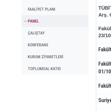
TÜBİT
FAALİYET PLANI
Arş. 
PANEL
Fakül
ÇALIŞTAY
23/10
KONFERANS
Fakül
KURUM ZİYARETLERİ
Fakül
TOPLUMSAL KATKI
01/10
Fakül
Suriy