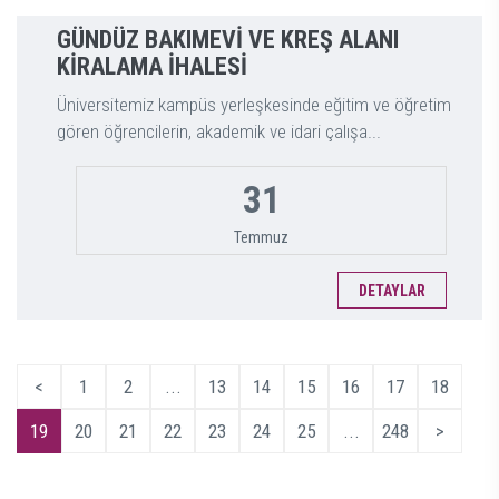
GÜNDÜZ BAKIMEVİ VE KREŞ ALANI
KİRALAMA İHALESİ
Üniversitemiz kampüs yerleşkesinde eğitim ve öğretim
gören öğrencilerin, akademik ve idari çalışa...
31
Temmuz
DETAYLAR
<
1
2
...
13
14
15
16
17
18
19
20
21
22
23
24
25
...
248
>