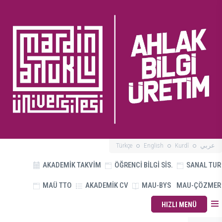
Türkçe
English
Kurdî
عربي
AKADEMİK TAKVİM
ÖĞRENCİ BİLGİ SİS.
SANAL TUR
MAÜ TTO
AKADEMİK CV
MAU-BYS
MAU-ÇÖZMER
HIZLI MENÜ