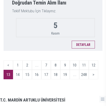
Doğrudan Temin Alım İlanı
Teklif Mektubu İçin Tıklayınız.
5
Kasım
DETAYLAR
<
1
2
...
7
8
9
10
11
12
13
14
15
16
17
18
19
...
248
>
T.C. MARDİN ARTUKLU ÜNİVERSİTESİ