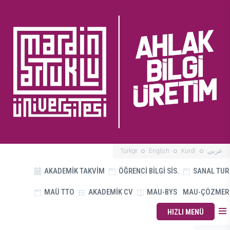
Türkçe
English
Kurdî
عربي
AKADEMİK TAKVİM
ÖĞRENCİ BİLGİ SİS.
SANAL TUR
MAÜ TTO
AKADEMİK CV
MAU-BYS
MAU-ÇÖZMER
HIZLI MENÜ