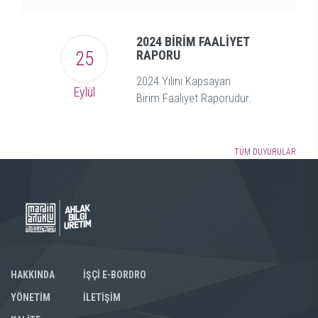
2024 BİRİM FAALİYET
25
RAPORU
2024 Yılını Kapsayan
Eylül
Birim Faaliyet Raporudur.
TÜM DUYURULAR
HAKKINDA
İŞÇİ E-BORDRO
YÖNETİM
İLETİŞİM