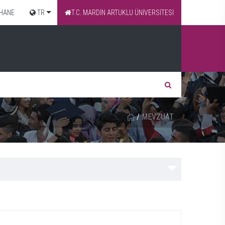
HANE
TR
T.C. MARDİN ARTUKLU ÜNİVERSİTESİ
/
MEVZUAT