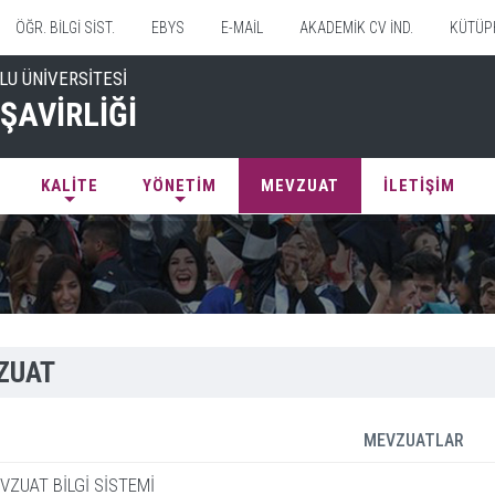
ÖĞR. BİLGİ SİST.
EBYS
E-MAİL
AKADEMİK CV İND.
KÜTÜP
LU ÜNİVERSİTESİ
ŞAVİRLİĞİ
KALİTE
YÖNETİM
MEVZUAT
İLETİŞİM
ZUAT
MEVZUATLAR
VZUAT BİLGİ SİSTEMİ