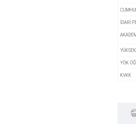
CUMHUR
İDARİ 
AKADEM
YÜKSEK
YÖK ÖĞ
KVKK