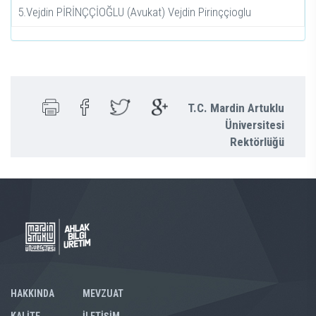
5.Vejdin PİRİNÇÇİOĞLU (Avukat) Vejdin Pirinççioglu
T.C. Mardin Artuklu
Üniversitesi
Rektörlüğü
HAKKINDA
MEVZUAT