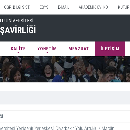
ÖĞR. BİLGİ SİST.
EBYS
E-MAİL
AKADEMİK CV İND.
KÜTÜP
LU ÜNİVERSİTESİ
ŞAVİRLİĞİ
KALİTE
YÖNETİM
MEVZUAT
İLETİŞİM
Ğİ
ersitesi Yenişehir Yerleşkesi, Diyarbakır Yolu Artuklu / Mardin