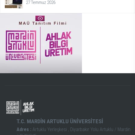
27 Temmuz 2026
T.C. MARDİN ARTUKLU ÜNİVERSİTESİ
Adres :
Artuklu Yerleşkesi , Diyarbakır Yolu Artuklu / Mardin