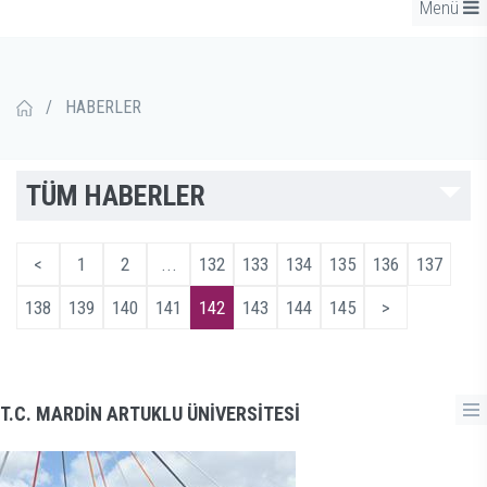
Menü
/
HABERLER
TÜM HABERLER
<
1
2
...
132
133
134
135
136
137
138
139
140
141
142
143
144
145
>
T.C. MARDİN ARTUKLU ÜNİVERSİTESİ