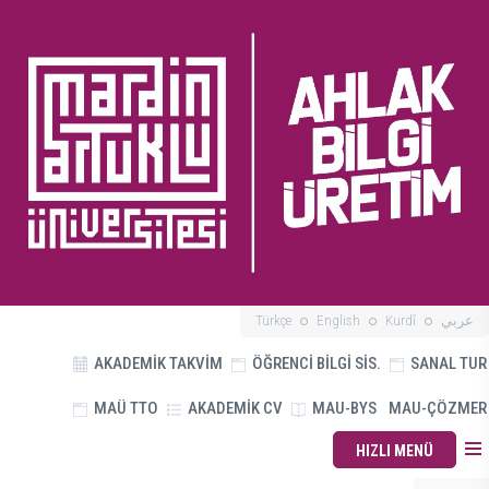
Türkçe
English
Kurdî
عربي
AKADEMİK TAKVİM
ÖĞRENCİ BİLGİ SİS.
SANAL TUR
MAÜ TTO
AKADEMİK CV
MAU-BYS
MAU-ÇÖZMER
HIZLI MENÜ