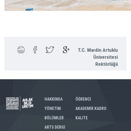
T.C. Mardin Artuklu
Üniversitesi
Rektörlüğü
HAKKINDA
ÖĞRENCİ
YÖNETİM
AKADEMİK KADRO
BÖLÜMLER
KALİTE
ARTS DERGİ