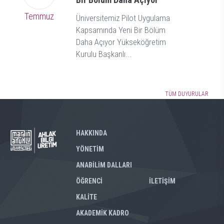
Temmuz
Üniversitemiz Pilot Uygulama
Kapsamında Yeni Bir Bölüm
Daha Açıyor Yükseköğretim
Kurulu Başkanlı...
TÜM DUYURULAR
HAKKINDA
YÖNETİM
ANABİLİM DALLARI
ÖĞRENCİ
İLETİŞİM
KALİTE
AKADEMİK KADRO