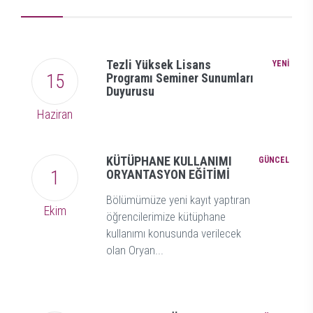
Ma
fli
ve
so
Tezli Yüksek Lisans
YENİ
15
Programı Seminer Sunumları
Duyurusu
Haziran
KÜTÜPHANE KULLANIMI
GÜNCEL
1
ORYANTASYON EĞİTİMİ
Bölümümüze yeni kayıt yaptıran
Ekim
öğrencilerimize kütüphane
kullanımı konusunda verilecek
olan Oryan...