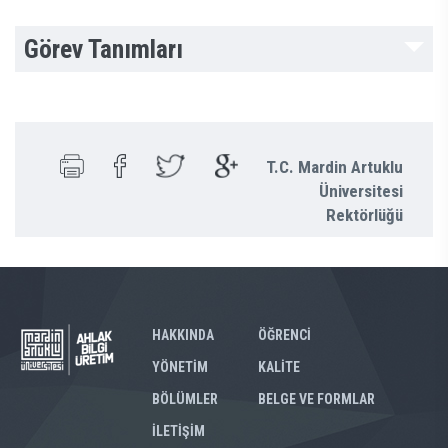
Görev Tanımları
T.C. Mardin Artuklu
Üniversitesi
Rektörlüğü
HAKKINDA
ÖĞRENCİ
YÖNETİM
KALİTE
BÖLÜMLER
BELGE VE FORMLAR
İLETİŞİM