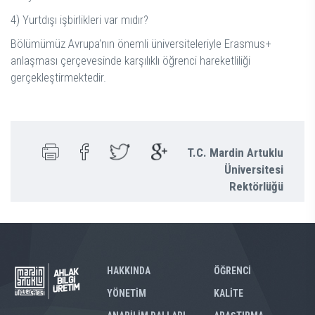
4) Yurtdışı işbirlikleri var mıdır?
Bölümümüz Avrupa'nın önemli üniversiteleriyle Erasmus+
anlaşması çerçevesinde karşılıklı öğrenci hareketliliği
gerçekleştirmektedir.
T.C. Mardin Artuklu
Üniversitesi
Rektörlüğü
HAKKINDA
ÖĞRENCİ
YÖNETİM
KALİTE