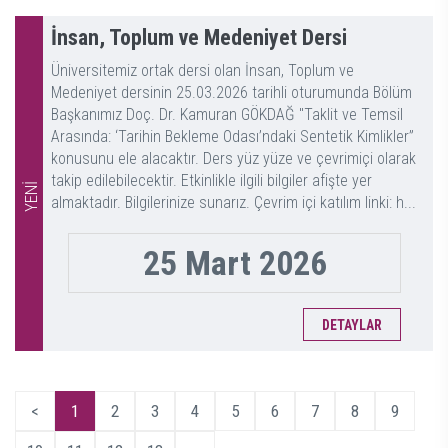
İnsan, Toplum ve Medeniyet Dersi
Üniversitemiz ortak dersi olan İnsan, Toplum ve
Medeniyet dersinin 25.03.2026 tarihli oturumunda Bölüm
Başkanımız Doç. Dr. Kamuran GÖKDAĞ "Taklit ve Temsil
Arasında: ‘Tarihin Bekleme Odası’ndaki Sentetik Kimlikler”
konusunu ele alacaktır. Ders yüz yüze ve çevrimiçi olarak
takip edilebilecektir. Etkinlikle ilgili bilgiler afişte yer
YENİ
almaktadır. Bilgilerinize sunarız. Çevrim içi katılım linki: h...
25 Mart 2026
DETAYLAR
<
1
2
3
4
5
6
7
8
9