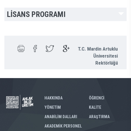
LİSANS PROGRAMI
T.C. Mardin Artuklu
Üniversitesi
Rektörlüğü
HAKKINDA
ÖĞRENCİ
YÖNETİM
KALİTE
ANABİLİM DALLARI
ARAŞTIRMA
AKADEMİK PERSONEL