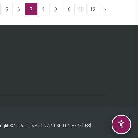
5
6
7
8
9
10
11
12
>
right © 2016 T.C. MARDİN ARTUKLU ÜNİVERSİTESİ