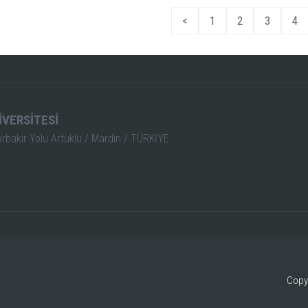
<
1
2
3
4
İVERSİTESİ
arbakır Yolu Artuklu / Mardin / TÜRKİYE
Copy