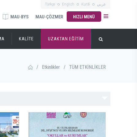
Türkçe
English
Kurdî
عربي
MAU-BYS
MAU-ÇÖZMER
HIZLI MENÜ
MA
KALİTE
UZAKTAN EĞİTİM
/
Etkinlikler
/
TÜM ETKİNLİKLER