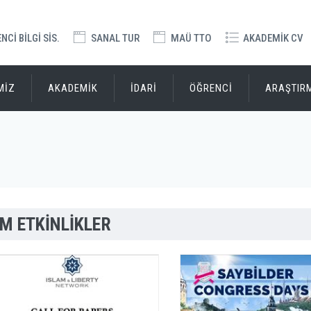
Cİ BİLGİ SİS.
SANAL TUR
MAÜ TTO
AKADEMİK CV
MİZ
AKADEMİK
İDARİ
ÖĞRENCİ
ARAŞTIR
M ETKİNLİKLER