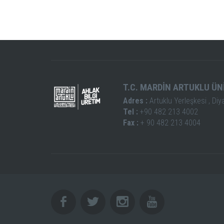
T.C. MARDİN ARTUKLU ÜN
Adres :
Artuklu Yerleşkesi , Diy
Tel :
+90 482 213 4002
Fax :
+ 90 482 213 4004