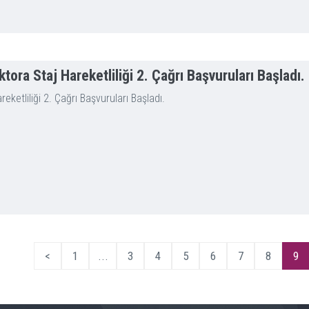
ra Staj Hareketliliği 2. Çağrı Başvuruları Başladı.
etliliği 2. Çağrı Başvuruları Başladı.
<
1
...
3
4
5
6
7
8
9