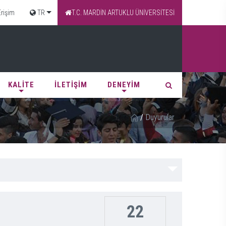
Erişim
TR
T.C. MARDİN ARTUKLU ÜNİVERSİTESİ
KALİTE
İLETİŞİM
DENEYİM
/
Duyurular
22