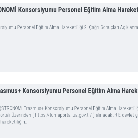
OMİ Konsorsiyumu Personel Eğitim Alma Hareketlil
umu Personel Eğitim Alma Hareketliliği 2. Çağrı Sonuçları Açıklanmış
smus+ Konsorsiyumu Personel Eğitim Alma Hareketl
GA)STRONOMİ Erasmus+ Konsorsiyumu Personel Eğitim Alma Hareketliliği
ı Üzerinden ( https://turnaportal.ua.gov.tr/ ) alınacaktır! E-devlet gi
areketliliğin...