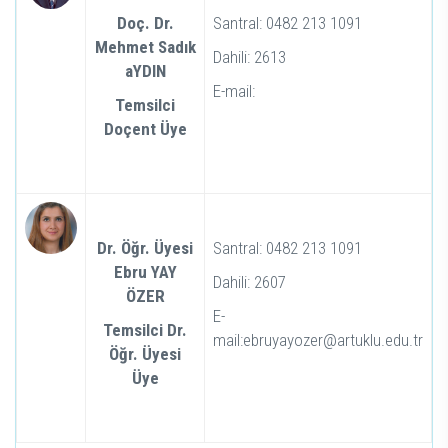
Doç. Dr.
Santral: 0482 213 1091
Mehmet Sadık
Dahili: 2613
aYDIN
E-mail:
Temsilci
Doçent Üye
Dr. Öğr. Üyesi
Santral: 0482 213 1091
Ebru YAY
Dahili: 2607
ÖZER
E-
Temsilci Dr.
mail:ebruyayozer@artuklu.edu.tr
Öğr. Üyesi
Üye