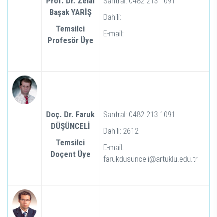
Prof. Dr. Zelal
Santral: 0482 213 1091
Başak YARİŞ
Dahili:
Temsilci
E-mail:
Profesör Üye
Doç. Dr. Faruk
Santral: 0482 213 1091
DÜŞÜNCELİ
Dahili: 2612
Temsilci
E-mail:
Doçent Üye
farukdusunceli@artuklu.edu.tr