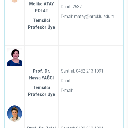
Melike ATAY
Dahili: 2632
POLAT
E-mail: matay@artuklu.edu.tr
Temsilci
Profesör Üye
Prof. Dr.
Santral: 0482 213 1091
Havva YAĞCI
Dahili:
Temsilci
E-mail:
Profesör Üye