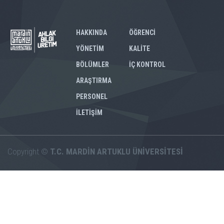
HAKKINDA
ÖĞRENCİ
YÖNETİM
KALİTE
BÖLÜMLER
İÇ KONTROL
ARAŞTIRMA
PERSONEL
İLETİŞİM
Copyright ©
T.C. MARDİN ARTUKLU ÜNİVERSİTESİ