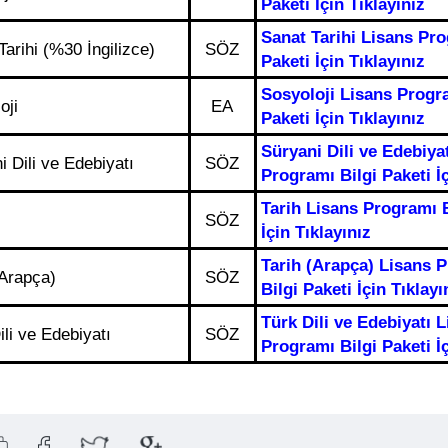
Paketi İçin Tıklayınız
Sanat Tarihi Lisans Pro
Tarihi (%30 İngilizce)
SÖZ
Paketi İçin Tıklayınız
Sosyoloji Lisans Progr
oji
EA
Paketi İçin Tıklayınız
Süryani Dili ve Edebiya
i Dili ve Edebiyatı
SÖZ
Programı Bilgi Paketi İç
Tarih Lisans Programı B
SÖZ
İçin Tıklayınız
Tarih (Arapça) Lisans 
(Arapça)
SÖZ
Bilgi Paketi İçin Tıklayı
Türk Dili ve Edebiyatı 
ili ve Edebiyatı
SÖZ
Programı Bilgi Paketi İç