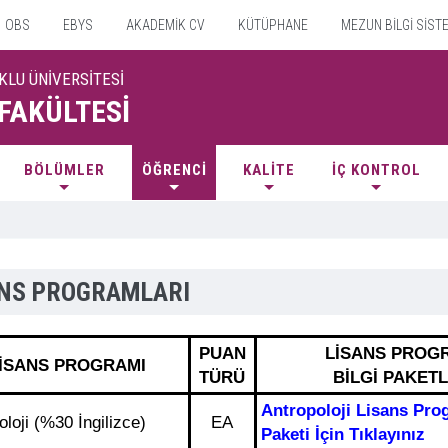
OBS
EBYS
AKADEMİK CV
KÜTÜPHANE
MEZUN BİLGİ SİST
KLU ÜNİVERSİTESİ
 FAKÜLTESİ
BÖLÜMLER
ÖĞRENCİ
KALİTE
İÇ KONTROL
ANS PROGRAMLARI
PUAN
LİSANS PROG
İSANS PROGRAMI
TÜRÜ
BİLGİ PAKETL
Antropoloji Lisans Pro
oloji (%30 İngilizce)
EA
Paketi İçin Tıklayınız