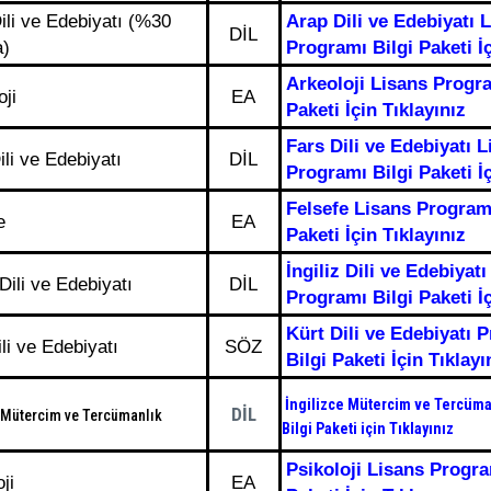
ili ve Edebiyatı (%30
Arap Dili ve Edebiyatı 
DİL
a)
Programı Bilgi Paketi İç
Arkeoloji Lisans Progra
oji
EA
Paketi İçin Tıklayınız
Fars Dili ve Edebiyatı 
ili ve Edebiyatı
DİL
Programı Bilgi Paketi İç
Felsefe Lisans Programı
e
EA
Paketi İçin Tıklayınız
İngiliz Dili ve Edebiyat
 Dili ve Edebiyatı
DİL
Programı Bilgi Paketi İç
Kürt Dili ve Edebiyatı 
ili ve Edebiyatı
SÖZ
Bilgi Paketi İçin Tıklayı
İngilizce Mütercim ve Tercüm
DİL
e Mütercim ve Tercümanlık
Bilgi Paketi için Tıklayınız
Psikoloji Lisans Progra
ji
EA