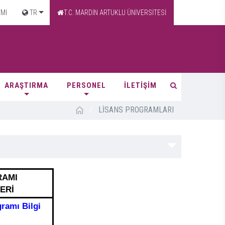
EMİ
TR
T.C. MARDİN ARTUKLU ÜNİVERSİTESİ
ARAŞTIRMA
PERSONEL
İLETİŞİM
/
LİSANS PROGRAMLARI
RAMI
ERİ
gramı Bilgi