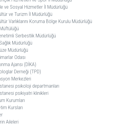
le ve Sosyal Hizmetler İl Müdürlüğü
ltür ve Turizm İl Müdürlüğü
ltür Varlıklarını Koruma Bölge Kurulu Müdürlüğü
 Müftülüğü
netimli Serbestlik Müdürlüğü
 Sağlık Müdürlüğü
üze Müdürlüğü
imarlar Odası
kınma Ajansı (DİKA)
ologlar Derneği (TPD)
asyon Merkezleri
stanesi psikoloji departmanları
tanesi psikiyatri klinikleri
lum Kurumları
tim Kursları
er
in Aileleri