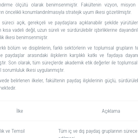
endirme ölçütü olarak benimsenmiştir. Fakültenin vizyon, misyon v
ın öncelikli konumlandırılmasıyla stratejik uyum ilkesi gözetilmiştir.
 süreci açık, gerekçeli ve paydaşlara açıklanabilir şekilde yürütüle
inin kısa vadeli değil, uzun süreli ve sürdürülebilir işbirliklerine dayan
lik ilkesi benimsenmiştir.
arklı bölüm ve disiplinlerin, farklı sektörlerin ve toplumsal grupların 
le paydaşlar arasındaki ilişkilerin karşılıklı katkı ve faydaya da
ştir. Son olarak, tüm süreçlerde akademik etik değerler ile toplumsa
 sorumluluk ilkesi uygulanmıştır.
ede belirlenen ilkeler, fakültenin paydaş ilişkilerinin güçlü, sürdürülebi
ektedir.
İlke
Açıklama
lık ve Temsil
Tüm iç ve dış paydaş gruplarının sürece 