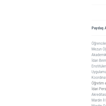
Paydaş 
Öğrencile
Mezun Öğ
Akademik
İdari Biri
Enstitüler
Uygulama
Koordinat
Öğretim 
İdari Per
Akreditas
Mardin İl
Mardin Ge