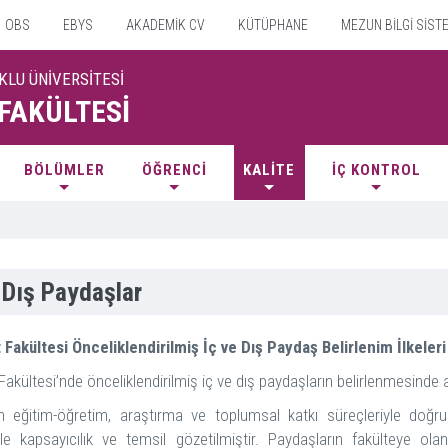
OBS
EBYS
AKADEMİK CV
KÜTÜPHANE
MEZUN BİLGİ SİST
KLU ÜNİVERSİTESİ
 FAKÜLTESİ
BÖLÜMLER
ÖĞRENCİ
KALİTE
İÇ KONTROL
 Dış Paydaşlar
 Fakültesi Önceliklendirilmiş İç ve Dış Paydaş Belirlenim İlkeleri
Fakültesi’nde önceliklendirilmiş iç ve dış paydaşların belirlenmesinde a
in eğitim-öğretim, araştırma ve toplumsal katkı süreçleriyle doğru
le kapsayıcılık ve temsil gözetilmiştir. Paydaşların fakülteye olan 