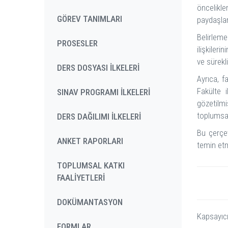
öncelikl
GÖREV TANIMLARI
paydaşlar
Belirleme
PROSESLER
ilişkiler
ve sürekli
DERS DOSYASI İLKELERİ
Ayrıca, f
Fakülte i
SINAV PROGRAMI İLKELERİ
gözetilmi
toplumsal
DERS DAĞILIMI İLKELERİ
Bu çerçev
ANKET RAPORLARI
temin etm
TOPLUMSAL KATKI
FAALİYETLERİ
DOKÜMANTASYON
Kapsayıcı
FORMLAR