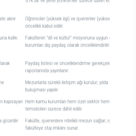
STK’lar ve yerel yönetimler sürece davet edilir.
te alınır
Öğrenciler (yüksek ilgi) ve işverenler (yüksek etki) daha
öncelikli kabul edilir.
una katkı
Fakültenin “dil ve kültür” misyonuna uygun olarak, kültür
kurumları dış paydaş olarak önceliklendirilir.
larak
Paydaş listesi ve önceliklendirme gerekçeleri kalite
raporlarında yayınlanır.
ine
Mezunlarla sürekli iletişim ağı kurulur; yılda bir mezun
buluşması yapılır.
arı kapsayan
Hem kamu kurumları hem özel sektör hem de sivil topl
temsilcileri sürece dâhil edilir.
a gözetilir
Fakülte, işverenlere nitelikli mezun sağlar; işverenler de
fakülteye staj imkânı sunar.