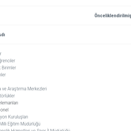
Önceliklendirilmi
Adı
r
renciler
 Birimler
mler
 ve Araştırma Merkezleri
örlükler
elemanları
sonel
yon Kuruluşları
 Milli Eğitim Müdürlüğü
nçlik Hizmetleri ve Spor İl Müdürlüğü