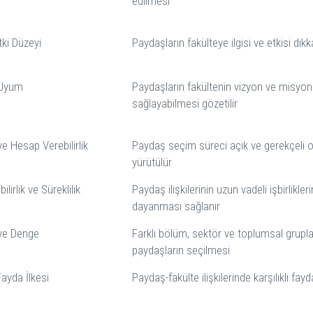
edilmesi
Etki Düzeyi
Paydaşların fakülteye ilgisi ve etkisi dikka
 Uyum
Paydaşların fakültenin vizyon ve misyon
sağlayabilmesi gözetilir
ve Hesap Verebilirlik
Paydaş seçim süreci açık ve gerekçeli o
yürütülür
ilirlik ve Süreklilik
Paydaş ilişkilerinin uzun vadeli işbirlikler
dayanması sağlanır
k ve Denge
Farklı bölüm, sektör ve toplumsal grupl
paydaşların seçilmesi
Fayda İlkesi
Paydaş-fakülte ilişkilerinde karşılıklı fayd