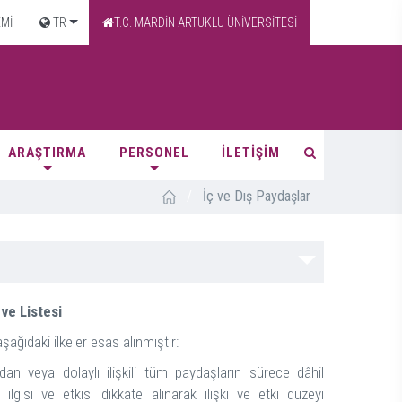
EMİ
TR
T.C. MARDİN ARTUKLU ÜNİVERSİTESİ
ARAŞTIRMA
PERSONEL
İLETİŞİM
/
İç ve Dış Paydaşlar
 ve Listesi
şağıdaki ilkeler esas alınmıştır:
dan veya dolaylı ilişkili tüm paydaşların sürece dâhil
ilgisi ve etkisi dikkate alınarak ilişki ve etki düzeyi