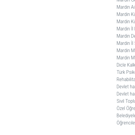
Mardin Ai
Mardin Kü
Mardin Kü
Mardin İl
Mardin De
Mardin İl
Mardin M
Mardin M
Dicle Kal
Türk Psik
Rehabilit
Devlet ha
Devlet has
Sivil Top
Özel Öğre
Belediyel
Öğrenciler