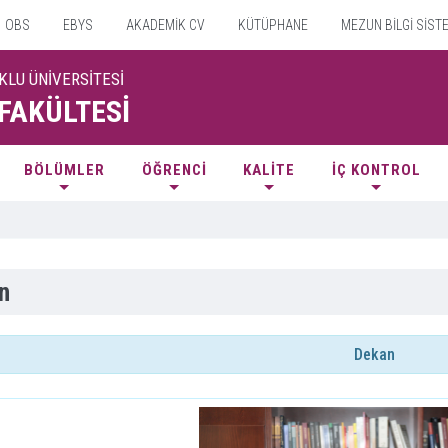
OBS
EBYS
AKADEMİK CV
KÜTÜPHANE
MEZUN BİLGİ SİST
KLU ÜNİVERSİTESİ
 FAKÜLTESİ
BÖLÜMLER
ÖĞRENCİ
KALİTE
İÇ KONTROL
n
Dekan